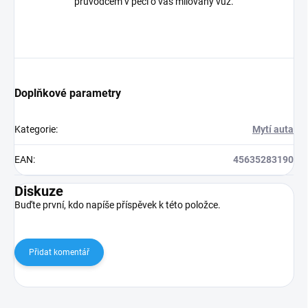
průvodcem v péči o váš milovaný vůz.
Doplňkové parametry
Kategorie
:
Mytí auta
EAN
:
45635283190
Diskuze
Buďte první, kdo napíše příspěvek k této položce.
Přidat komentář