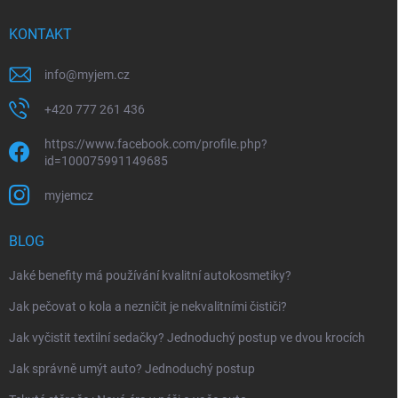
KONTAKT
info
@
myjem.cz
+420 777 261 436
https://www.facebook.com/profile.php?
id=100075991149685
myjemcz
BLOG
Jaké benefity má používání kvalitní autokosmetiky?
Jak pečovat o kola a nezničit je nekvalitními čističi?
Jak vyčistit textilní sedačky? Jednoduchý postup ve dvou krocích
Jak správně umýt auto? Jednoduchý postup