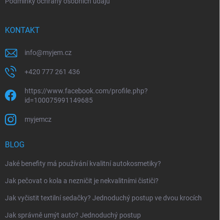
Podmínky ochrany osobních údajů
KONTAKT
info
@
myjem.cz
+420 777 261 436
https://www.facebook.com/profile.php?
id=100075991149685
myjemcz
BLOG
Jaké benefity má používání kvalitní autokosmetiky?
Jak pečovat o kola a nezničit je nekvalitními čističi?
Jak vyčistit textilní sedačky? Jednoduchý postup ve dvou krocích
Jak správně umýt auto? Jednoduchý postup