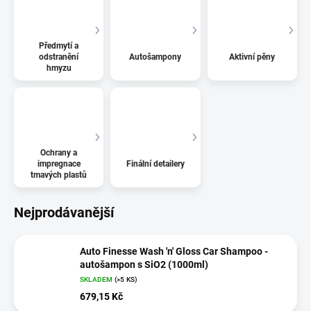
Předmytí a
odstranění
Autošampony
Aktivní pěny
hmyzu
Ochrany a
impregnace
Finální detailery
tmavých plastů
Nejprodávanější
Auto Finesse Wash 'n' Gloss Car Shampoo -
autošampon s SiO2 (1000ml)
SKLADEM
(>5 KS)
679,15 Kč