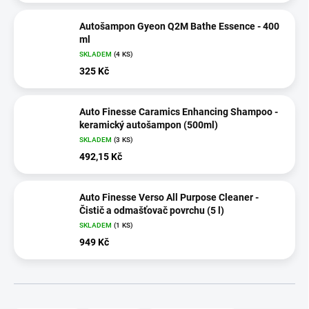
Autošampon Gyeon Q2M Bathe Essence - 400
ml
SKLADEM
(4 KS)
325 Kč
Auto Finesse Caramics Enhancing Shampoo -
keramický autošampon (500ml)
SKLADEM
(3 KS)
492,15 Kč
Auto Finesse Verso All Purpose Cleaner -
Čistič a odmašťovač povrchu (5 l)
SKLADEM
(1 KS)
949 Kč
Ř