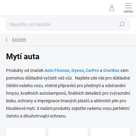
Přejít
na
obsah
Hledat
Exteriér
Mytí auta
Produkty od značek
Auto Finesse
,
Gyeon
,
CarPro
a
OneWax
vám
pomohou důkladně vyčistit váš vůz. Najdete zde vše pro důkladné
čištění vašeho vozu, včetně přípravků pro předmytí a odstranění
hmyzu, kvalitních autošamponů, finálních detailerů pro zvýraznění
lesku, ochrany a impregnace tmavých plastů a aktivních pěn pro
hloubkové mytí. S našimi produkty zajistíte vašemu vozu perfektní
čistotu a dlouhotrvající ochranu.