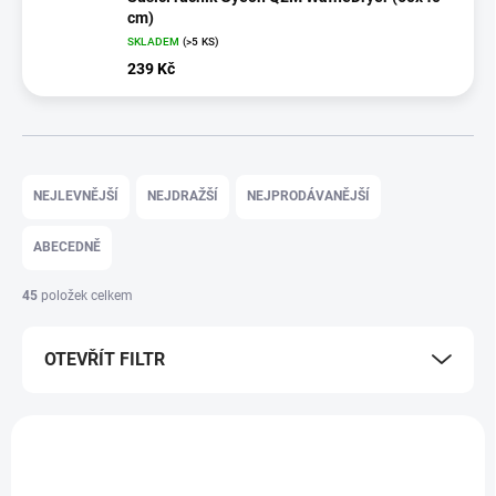
cm)
SKLADEM
(>5 KS)
239 Kč
Ř
a
NEJLEVNĚJŠÍ
NEJDRAŽŠÍ
NEJPRODÁVANĚJŠÍ
z
e
ABECEDNĚ
n
í
45
položek celkem
p
r
OTEVŘÍT FILTR
o
d
u
V
k
ý
t
p
ů