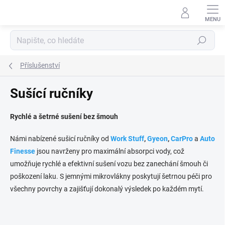
Přejít
na
obsah
Hledat
Příslušenství
Sušící ručníky
Rychlé a šetrné sušení bez šmouh
Námi nabízené sušicí ručníky od
Work Stuff
,
Gyeon
,
CarPro
a
Auto
Finesse
jsou navrženy pro maximální absorpci vody, což
umožňuje rychlé a efektivní sušení vozu bez zanechání šmouh či
poškození laku. S jemnými mikrovlákny poskytují šetrnou péči pro
všechny povrchy a zajišťují dokonalý výsledek po každém mytí.