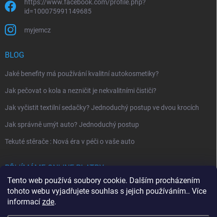
https://www.facebook.com/profile.php?
id=100075991149685
myjemcz
BLOG
Jaké benefity má používání kvalitní autokosmetiky?
Jak pečovat o kola a nezničit je nekvalitními čističi?
Jak vyčistit textilní sedačky? Jednoduchý postup ve dvou krocích
Jak správně umýt auto? Jednoduchý postup
Tekuté stěrače : Nová éra v péči o vaše auto
PŘIJÍMÁME ONLINE PLATBY
Tento web používá soubory cookie. Dalším procházením
tohoto webu vyjadřujete souhlas s jejich používáním.. Více
informací
zde
.