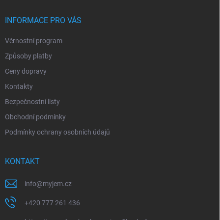
t
v
ý
í
INFORMACE PRO VÁS
p
i
Věrnostní program
s
u
Způsoby platby
Ceny dopravy
Kontakty
Bezpečnostní listy
Obchodní podmínky
Podmínky ochrany osobních údajů
KONTAKT
info
@
myjem.cz
+420 777 261 436