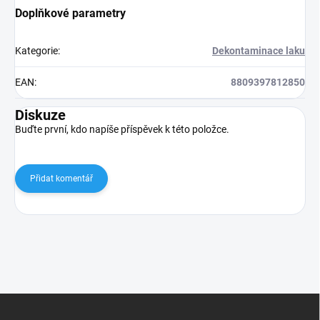
Doplňkové parametry
Kategorie
:
Dekontaminace laku
EAN
:
8809397812850
Diskuze
Buďte první, kdo napíše příspěvek k této položce.
Přidat komentář
Z
á