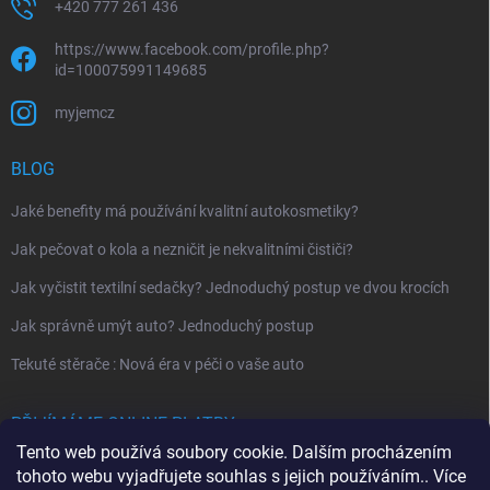
+420 777 261 436
https://www.facebook.com/profile.php?
id=100075991149685
myjemcz
BLOG
Jaké benefity má používání kvalitní autokosmetiky?
Jak pečovat o kola a nezničit je nekvalitními čističi?
Jak vyčistit textilní sedačky? Jednoduchý postup ve dvou krocích
Jak správně umýt auto? Jednoduchý postup
Tekuté stěrače : Nová éra v péči o vaše auto
PŘIJÍMÁME ONLINE PLATBY
Tento web používá soubory cookie. Dalším procházením
tohoto webu vyjadřujete souhlas s jejich používáním.. Více