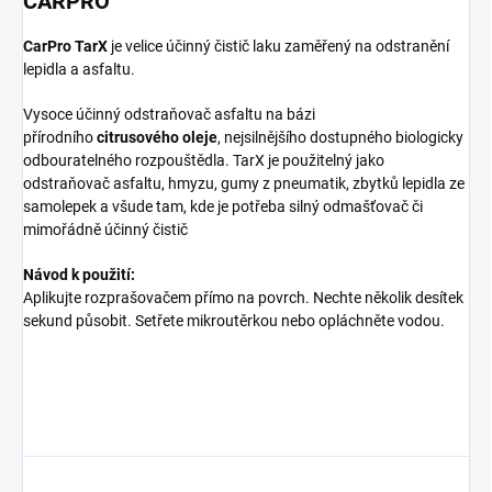
CARPRO
CarPro TarX
je velice účinný čistič laku zaměřený na odstranění
lepidla a asfaltu.
Vysoce účinný odstraňovač asfaltu na bázi
přírodního
citrusového oleje
, nejsilnějšího dostupného biologicky
odbouratelného rozpouštědla. TarX je použitelný jako
odstraňovač asfaltu, hmyzu, gumy z pneumatik, zbytků lepidla ze
samolepek a všude tam, kde je potřeba silný odmašťovač či
mimořádně účinný čistič
Návod k použití:
Aplikujte rozprašovačem přímo na povrch. Nechte několik desítek
sekund působit. Setřete mikroutěrkou nebo opláchněte vodou.