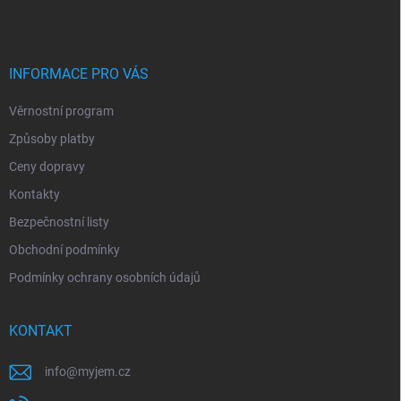
p
a
t
í
INFORMACE PRO VÁS
Věrnostní program
Způsoby platby
Ceny dopravy
Kontakty
Bezpečnostní listy
Obchodní podmínky
Podmínky ochrany osobních údajů
KONTAKT
info
@
myjem.cz