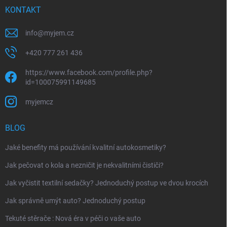
KONTAKT
info
@
myjem.cz
+420 777 261 436
https://www.facebook.com/profile.php?
id=100075991149685
myjemcz
BLOG
Jaké benefity má používání kvalitní autokosmetiky?
Jak pečovat o kola a nezničit je nekvalitními čističi?
Jak vyčistit textilní sedačky? Jednoduchý postup ve dvou krocích
Jak správně umýt auto? Jednoduchý postup
Tekuté stěrače : Nová éra v péči o vaše auto