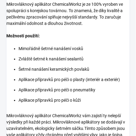
Mikrovláknový aplikátor ChemicalWorkz je ze 100% vyroben ve
spolupráci s korejskou továrnou. To znamená, že díky kvalitě a
pečlivému zpracování splňuje nejvyšší standardy. To zaručuje
maximální odolnost a dlouhou životnost.
Možnosti použití:
Mimořádně šetrné nanášení vosků
Zvláště šetrné k nanášení sealantů
Šetrné nanášení keramických povlaků
Aplikace přípravků pro péči o plasty (interiér a exteriér)
Aplikace přípravků pro péči o pneumatiky
Aplikace přípravků pro péči o kůži
Mikrovláknový aplikátor ChemicalWorkz vám zajistí ty nelepší
výsledky při každé práci. Mikrovláknové aplikátory se dodávají v
uzavíratelném, ekologicky šetrném sáčku.Tímto způsobem jsou
vaše aplikátory vždy chráněny před vnějšími vlivy, jako je špína,