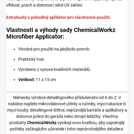
vlhkost, prach a dokonce i silné UV záření.
Extrahustý a pohodlný aplikátor pro všestranné použití.
Vlastnosti a výhody sady ChemicalWorkz
Microfiber Applicator:
Vhodné pro použití na jakýkoliv povrch.
Praktický tvar.
Vyrobeno z vysoce kvalitních materiálů.
Velikost:
11 x 15 cm
Německý výrobce detailingového příslušenství od A do Z. V
nabídce najdete mikrovláknové utěrky a ručníky, mycí rukavice či
mycí houby, detailingové štětce, nejrůznější kartáče a aplikátory a
dokonce police do garáže nebo strojní leštičky. Všechny
produkty
ChemicalWorkz
vynikají svou kvalitou, aby uspokojily
potřeby začínajícího uživatele i toho nejnáročnějšího detailera.