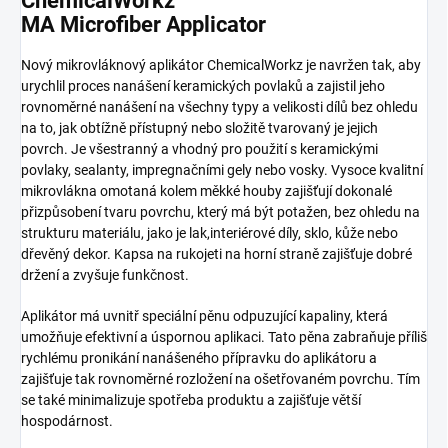
ChemicalWorkz
MA Microfiber Applicator
Nový mikrovláknový aplikátor ChemicalWorkz je navržen tak, aby
urychlil proces nanášení keramických povlaků a zajistil jeho
rovnoměrné nanášení na všechny typy a velikosti dílů bez ohledu
na to, jak obtížně přístupný nebo složitě tvarovaný je jejich
povrch. Je všestranný a vhodný pro použití s keramickými
povlaky, sealanty, impregnačními gely nebo vosky. Vysoce kvalitní
mikrovlákna omotaná kolem měkké houby zajišťují dokonalé
přizpůsobení tvaru povrchu, který má být potažen, bez ohledu na
strukturu materiálu, jako je lak,interiérové díly, sklo, kůže nebo
dřevěný dekor. Kapsa na rukojeti na horní straně zajišťuje dobré
držení a zvyšuje funkčnost.
Aplikátor má uvnitř speciální pěnu odpuzující kapaliny, která
umožňuje efektivní a úspornou aplikaci. Tato pěna zabraňuje příliš
rychlému pronikání nanášeného přípravku do aplikátoru a
zajišťuje tak rovnoměrné rozložení na ošetřovaném povrchu. Tím
se také minimalizuje spotřeba produktu a zajišťuje větší
hospodárnost.