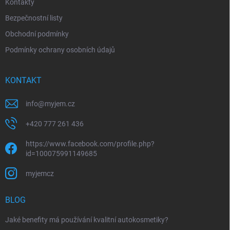
Kontakty
Bezpečnostní listy
Obchodní podmínky
Podmínky ochrany osobních údajů
KONTAKT
info
@
myjem.cz
+420 777 261 436
https://www.facebook.com/profile.php?
id=100075991149685
myjemcz
BLOG
Jaké benefity má používání kvalitní autokosmetiky?