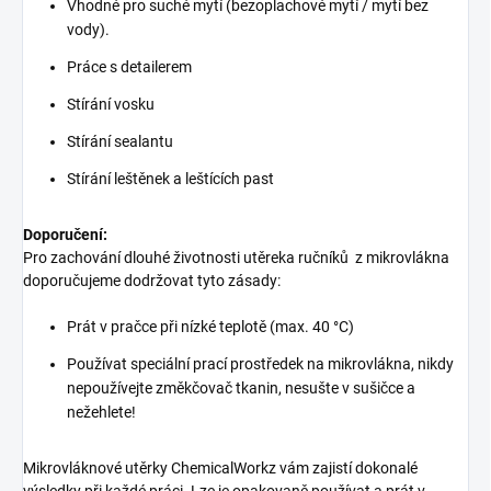
Vhodné pro suché mytí (bezoplachové mytí / mytí bez
vody).
Práce s detailerem
Stírání vosku
Stírání sealantu
Stírání leštěnek a leštících past
Doporučení:
Pro zachování dlouhé životnosti utěreka ručníků z mikrovlákna
doporučujeme dodržovat tyto zásady:
Prát v pračce při nízké teplotě (max. 40 °C)
Používat speciální prací prostředek na mikrovlákna, nikdy
nepoužívejte změkčovač tkanin, nesušte v sušičce a
nežehlete!
Mikrovláknové utěrky ChemicalWorkz vám zajistí dokonalé
výsledky při každé práci. Lze je opakovaně používat a prát v