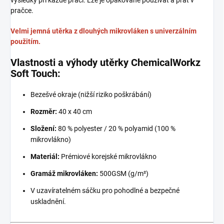
pračce.
Velmi jemná utěrka z dlouhých mikrovláken s univerzálním
použitím.
Vlastnosti a výhody utěrky ChemicalWorkz
Soft Touch:
Bezešvé okraje (nižší riziko poškrábání)
Rozměr:
40 x 40 cm
Složení:
80 % polyester / 20 % polyamid (100 %
mikrovlákno)
Materiál:
Prémiové korejské mikrovlákno
Gramáž mikrovláken:
500GSM (g/m²)
V uzavíratelném sáčku pro pohodlné a bezpečné
uskladnění.