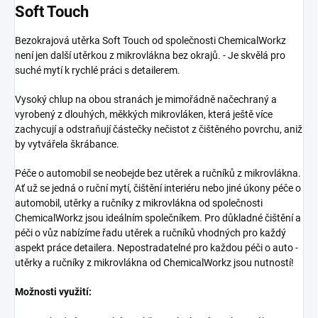
Soft Touch
Bezokrajová utěrka Soft Touch od společnosti ChemicalWorkz
není jen další utěrkou z mikrovlákna bez okrajů. - Je skvělá pro
suché mytí k rychlé práci s detailerem.
Vysoký chlup na obou stranách je mimořádně načechraný a
vyrobený z dlouhých, měkkých mikrovláken, která ještě více
zachycují a odstraňují částečky nečistot z čištěného povrchu, aniž
by vytvářela škrábance.
Péče o automobil se neobejde bez utěrek a ručníků z mikrovlákna.
Ať už se jedná o ruční mytí, čištění interiéru nebo jiné úkony péče o
automobil, utěrky a ručníky z mikrovlákna od společnosti
ChemicalWorkz jsou ideálním společníkem. Pro důkladné čištění a
péči o vůz nabízíme řadu utěrek a ručníků vhodných pro každý
aspekt práce detailera. Nepostradatelné pro každou péči o auto -
utěrky a ručníky z mikrovlákna od ChemicalWorkz jsou nutností!
Možnosti využití: