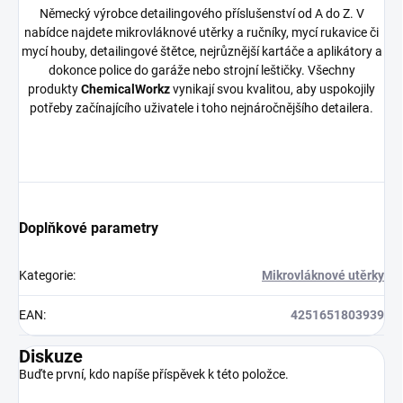
Německý výrobce detailingového příslušenství od A do Z. V
nabídce najdete mikrovláknové utěrky a ručníky, mycí rukavice či
mycí houby, detailingové štětce, nejrůznější kartáče a aplikátory a
dokonce police do garáže nebo strojní leštičky. Všechny
produkty
ChemicalWorkz
vynikají svou kvalitou, aby uspokojily
potřeby začínajícího uživatele i toho nejnáročnějšího detailera.
Doplňkové parametry
Kategorie
:
Mikrovláknové utěrky
EAN
:
4251651803939
Diskuze
Buďte první, kdo napíše příspěvek k této položce.