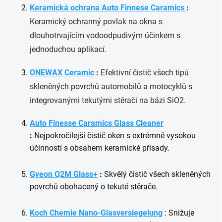
Keramická ochrana Auto Finnese Caramics
:
Keramický ochranný povlak na okna s
dlouhotrvajícím vodoodpudivým účinkem s
jednoduchou aplikací.
ONEWAX Ceramic
:
Efektivní čistič všech tipů
skleněných povrchů automobilů a motocyklů s
integrovanými tekutými stěrači na bázi SiO2.
Auto Finesse Caramics Glass Cleaner
:
Nejpokročilejší čistič oken s extrémně vysokou
účinností s obsahem keramické přísady.
Gyeon Q2M Glass+
:
Skvělý čistič všech skleněných
povrchů obohacený o tekuté stěrače.
Koch Chemie Nano-Glasversiegelung
: Snižuje