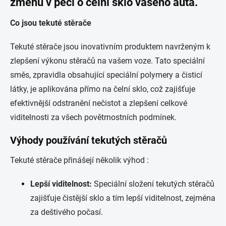
změnu v péči o čelní sklo vašeho auta.
Co jsou tekuté stěrače
Tekuté stěrače jsou inovativním produktem navrženým k
zlepšení výkonu stěračů na vašem voze. Tato speciální
směs, zpravidla obsahující speciální polymery a čisticí
látky, je aplikována přímo na čelní sklo, což zajišťuje
efektivnější odstranění nečistot a zlepšení celkové
viditelnosti za všech povětrnostních podmínek.
Výhody používání tekutých stěračů
Tekuté stěrače přinášejí několik výhod :
Lepší viditelnost:
Speciální složení tekutých stěračů
zajišťuje čistější sklo a tím lepší viditelnost, zejména
za deštivého počasí.