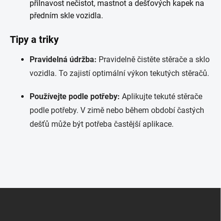
přilnavost nečistot, mastnot a dešťových kapek na
předním skle vozidla.
Tipy a triky
Pravidelná údržba:
Pravidelně čistěte stěrače a sklo
vozidla. To zajistí optimální výkon tekutých stěračů.
Používejte podle potřeby:
Aplikujte tekuté stěrače
podle potřeby. V zimě nebo během období častých
dešťů může být potřeba častější aplikace.
Z
á
p