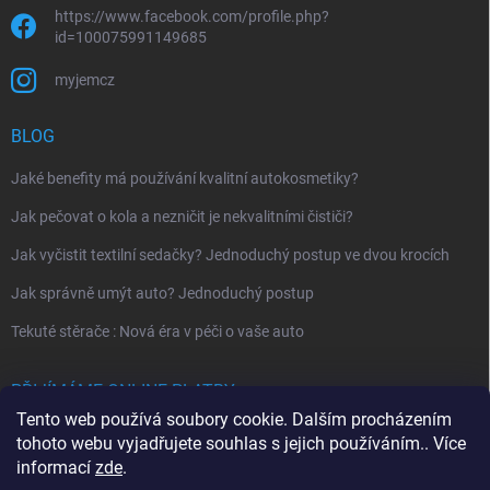
https://www.facebook.com/profile.php?
id=100075991149685
myjemcz
BLOG
Jaké benefity má používání kvalitní autokosmetiky?
Jak pečovat o kola a nezničit je nekvalitními čističi?
Jak vyčistit textilní sedačky? Jednoduchý postup ve dvou krocích
Jak správně umýt auto? Jednoduchý postup
Tekuté stěrače : Nová éra v péči o vaše auto
PŘIJÍMÁME ONLINE PLATBY
Tento web používá soubory cookie. Dalším procházením
tohoto webu vyjadřujete souhlas s jejich používáním.. Více
informací
zde
.