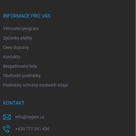
a
t
í
INFORMACE PRO VÁS
Věrnostní program
Způsoby platby
Ceny dopravy
Kontakty
Bezpečnostní listy
Obchodní podmínky
Podmínky ochrany osobních údajů
KONTAKT
info
@
myjem.cz
+420 777 261 436