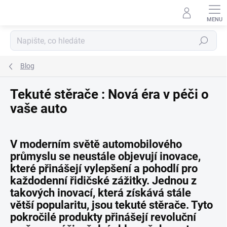
Přejít
na
obsah
Hledat
Blog
Tekuté stěrače : Nová éra v péči o
vaše auto
V moderním světě automobilového
průmyslu se neustále objevují inovace,
které přinášejí vylepšení a pohodlí pro
každodenní řidičské zážitky. Jednou z
takových inovací, která získává stále
větší popularitu, jsou tekuté stěrače. Tyto
pokročilé produkty přinášejí revoluční