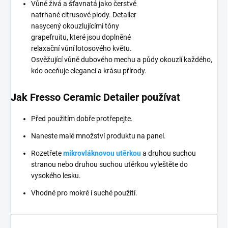
Vůně živá a šťavnatá jako čerstvě
natrhané citrusové plody. Detailer
nasycený okouzlujícími tóny
grapefruitu, které jsou doplněné
relaxační vůní lotosového květu.
Osvěžující vůně dubového mechu a půdy okouzlí každého,
kdo oceňuje eleganci a krásu přírody.
Jak Fresso Ceramic Detailer používat
Před použitím dobře protřepejte.
Naneste malé množství produktu na panel.
Rozetřete
mikrovláknovou utěrkou
a druhou suchou
stranou nebo druhou suchou utěrkou vyleštěte do
vysokého lesku.
Vhodné pro mokré i suché použití.