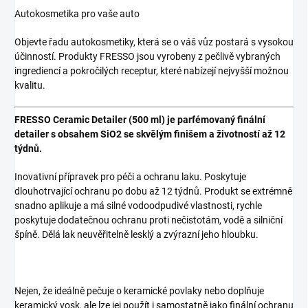
Autokosmetika pro vaše auto
Objevte řadu autokosmetiky, která se o váš vůz postará s vysokou
účinností. Produkty FRESSO jsou vyrobeny z pečlivě vybraných
ingrediencí a pokročilých receptur, které nabízejí nejvyšší možnou
kvalitu.
FRESSO Ceramic Detailer (500 ml) je parfémovaný finální
detailer s obsahem SiO2 se skvělým finišem a životností až 12
týdnů.
Inovativní přípravek pro péči a ochranu laku. Poskytuje
dlouhotrvající ochranu po dobu až 12 týdnů. Produkt se extrémně
snadno aplikuje a má silné vodoodpudivé vlastnosti, rychle
poskytuje dodatečnou ochranu proti nečistotám, vodě a silniční
špíně. Dělá lak neuvěřitelně lesklý a zvýrazní jeho hloubku.
Nejen, že ideálně pečuje o keramické povlaky nebo doplňuje
keramický vosk, ale lze jej použít i samostatně jako finální ochranu