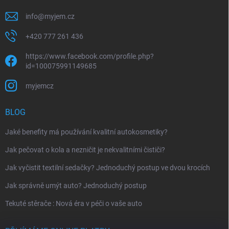
info
@
myjem.cz
+420 777 261 436
https://www.facebook.com/profile.php?
id=100075991149685
myjemcz
BLOG
Jaké benefity má používání kvalitní autokosmetiky?
Jak pečovat o kola a nezničit je nekvalitními čističi?
Jak vyčistit textilní sedačky? Jednoduchý postup ve dvou krocích
Jak správně umýt auto? Jednoduchý postup
Tekuté stěrače : Nová éra v péči o vaše auto