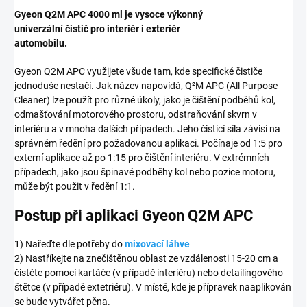
Gyeon Q2M APC 4000 ml je vysoce výkonný
univerzální čistič pro interiér i exteriér
automobilu.
Gyeon Q2M APC využijete všude tam, kde specifické čističe
jednoduše nestačí. Jak název napovídá, Q²M APC (All Purpose
Cleaner) lze použít pro různé úkoly, jako je čištění podběhů kol,
odmašťování motorového prostoru, odstraňování skvrn v
interiéru a v mnoha dalších případech. Jeho čisticí síla závisí na
správném ředění pro požadovanou aplikaci. Počínaje od 1:5 pro
externí aplikace až po 1:15 pro čištění interiéru. V extrémních
případech, jako jsou špinavé podběhy kol nebo pozice motoru,
může být použit v ředění 1:1.
Postup při aplikaci Gyeon Q2M APC
1) Nařeďte dle potřeby do
mixovací láhve
2) Nastříkejte na znečištěnou oblast ze vzdálenosti 15-20 cm a
čistěte pomocí kartáče (v případě interiéru) nebo detailingového
štětce (v případě extetriéru). V místě, kde je přípravek naaplikován
se bude vytvářet pěna.