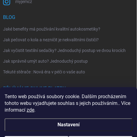
myjemcz
BLOG
Jaké benefity má používání kvalitní autokosmetiky?
Jak pečovat o kola a nezničit je nekvalitními čističi?
Jak vyčistit textilní sedačky? Jednoduchý postup ve dvou krocích
Jak správně umýt auto? Jednoduchý postup
Tekuté stěrače : Nová éra v péči o vaše auto
PŘIJÍMÁME ONLINE PLATBY
Tento web používá soubory cookie. Dalším procházením
tohoto webu vyjadřujete souhlas s jejich používáním.. Více
informací
zde
.
Nastavení
Copyright 2026
MYJEM
. Všechna práva vyhrazena.