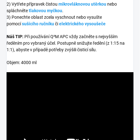
2) Vytřete přípravek čistou
mikrovláknovou utěrkou
nebo
spláchněte
tlakovou myčkou
.
3) Ponechte oblast zcela vyschnout nebo vysušte
pomocí
sušícího ručníku
či
elektrického vysoušeče
Náš TIP:
Při používání Q²M APC vždy začněte s nejvyšším
ředěním pro vybraný účel. Postupně snižujte ředění (z 1:15 na
1:1), abyste v případě potřeby zvýšili čisticí sílu.
Objem: 4000 ml