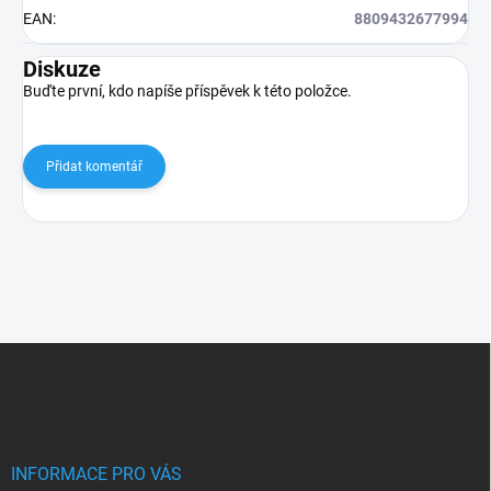
EAN
:
8809432677994
Diskuze
Buďte první, kdo napíše příspěvek k této položce.
Přidat komentář
Z
á
p
a
t
í
INFORMACE PRO VÁS