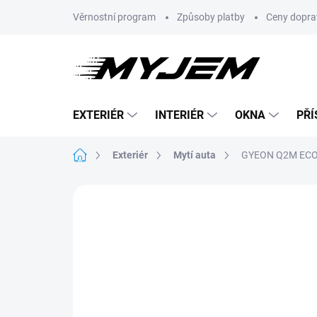
Přejít
Věrnostní program
Způsoby platby
Ceny dopra
na
obsah
EXTERIÉR
INTERIÉR
OKNA
PŘÍ
Domů
Exteriér
Mytí auta
GYEON Q2M ECOWa
Neohodnoceno
Podrobnosti hodnoce