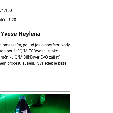
6/1:150
dění 1:20.
d Yvese Heylena
ým omezením, pokud jde o spotřebu vody
ůsob použití Q²M ECOwash je jako
ručníku Q²M SilkDryer EVO zajistí
ěhem procesu sušení. Výsledek je beze