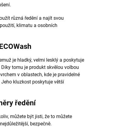
šení.
žít různá ředění a najít svou
 použití, klimatu a osobních
M ECOWash
už je hladký, velmi lesklý a poskytuje
 Díky tomu je produkt skvělou volbou
rchem v oblastech, kde je pravidelné
eho kluzkost poskytuje větší
ěry ředění
liv, můžete být jisti, že to můžete
ejdůležitější, bezpečně.