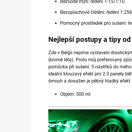
Bezvodé mytí: ředění 1:15/1:10
Bezoplachové čištění: ředění 1:25
Pomocný prostředek pro sušení: ře
Nejlepší postupy a tipy o
Zde v Belgii nejsme vystaveni drastick
(kromě léta). Proto můj preferovaný zp
pomůcka při sušení. 5 nástřiků do mého 
ideální klouzavý efekt pro 2-3 panely b
šmouh a dosažen je pěkný hladký efekt.
Objem: 500 ml