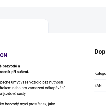
Dop
EON
é bezvodé a
ocník při sušení.
Katego
ečně umýt vaše vozidlo bez nutnosti
EAN
:
 odtokem nebo pro zamezení odkapávání
příjezdové cesty.
ko bezvodý mycí prostředek, jako