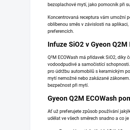
bezoplachové mytí, jako pomocník při su
Koncentrovaná receptura vám umožní pou
oblíbenou směs v závislosti na aplikaci,
preferencích.
Infuze SiO2 v Gyeon Q2
Q²M ECOWash má přídavek SiO2, díky čem
vodoodpudivé a samočistící schopnosti.
pro údržbu automobilů s keramickým pov
mytí nemožné nebo zakázané zákonem. J
bezpečnost při mytí.
Gyeon Q2M ECOWash pom
Ať už preferujete způsob používání jakýko
udělat ve všech směrech snadno a co je n