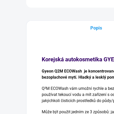
Popis
Korejská autokosmetika
GY
Gyeon Q2M ECOWash je koncentrovan
bezoplachové mytí. Hladký a lesklý pom
Q²M ECOWash vám umožní rychle a bezp
používat tekoucí vodu a mít zařízení s
jakýchkoli čisticích prostředků do půdy/
Může být použit jedním ze 3 způsobů: ja