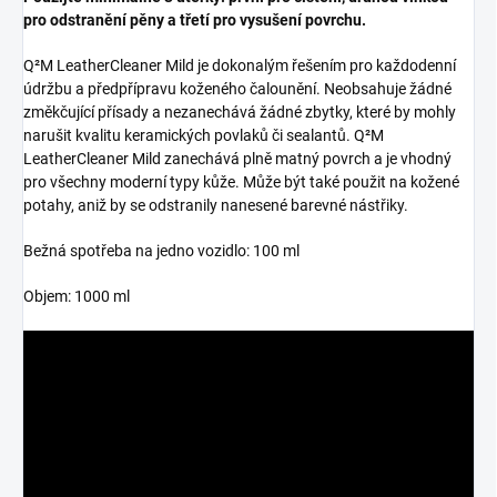
pro odstranění pěny a třetí pro vysušení povrchu.
Q²M LeatherCleaner Mild je dokonalým řešením pro každodenní
údržbu a předpřípravu koženého čalounění. Neobsahuje žádné
změkčující přísady a nezanechává žádné zbytky, které by mohly
narušit kvalitu keramických povlaků či sealantů. Q²M
LeatherCleaner Mild zanechává plně matný povrch a je vhodný
pro všechny moderní typy kůže. Může být také použit na kožené
potahy, aniž by se odstranily nanesené barevné nástřiky.
Bežná spotřeba na jedno vozidlo: 100 ml
Objem: 1000 ml