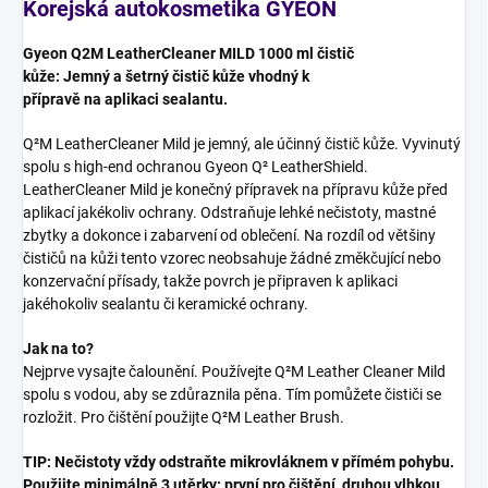
Korejská autokosmetika
GYEON
Gyeon Q2M LeatherCleaner MILD 1000 ml čistič
kůže: Jemný a šetrný čistič kůže vhodný k
přípravě na aplikaci sealantu.
Q²M LeatherCleaner Mild je jemný, ale účinný čistič kůže. Vyvinutý
spolu s high-end ochranou Gyeon Q² LeatherShield.
LeatherCleaner Mild je konečný přípravek na přípravu kůže před
aplikací jakékoliv ochrany. Odstraňuje lehké nečistoty, mastné
zbytky a dokonce i zabarvení od oblečení. Na rozdíl od většiny
čističů na kůži tento vzorec neobsahuje žádné změkčující nebo
konzervační přísady, takže povrch je připraven k aplikaci
jakéhokoliv sealantu či keramické ochrany.
Jak na to?
Nejprve vysajte čalounění. Používejte Q²M Leather Cleaner Mild
spolu s vodou, aby se zdůraznila pěna. Tím pomůžete čističi se
rozložit. Pro čištění použijte Q²M Leather Brush.
TIP: Nečistoty vždy odstraňte mikrovláknem v přímém pohybu.
Použijte minimálně 3 utěrky: první pro čištění, druhou vlhkou