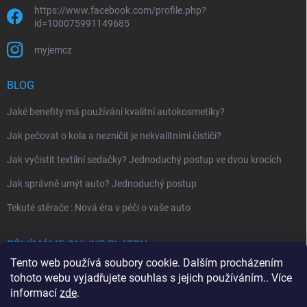
https://www.facebook.com/profile.php?
id=100075991149685
myjemcz
BLOG
Jaké benefity má používání kvalitní autokosmetiky?
Jak pečovat o kola a nezničit je nekvalitními čističi?
Jak vyčistit textilní sedačky? Jednoduchý postup ve dvou krocích
Jak správně umýt auto? Jednoduchý postup
Tekuté stěrače : Nová éra v péči o vaše auto
PŘIJÍMÁME ONLINE PLATBY
Tento web používá soubory cookie. Dalším procházením
tohoto webu vyjadřujete souhlas s jejich používáním.. Více
informací
zde
.