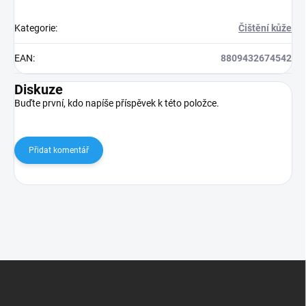
Kategorie
:
Čištění kůže
EAN
:
8809432674542
Diskuze
Buďte první, kdo napíše příspěvek k této položce.
Přidat komentář
Z
á
p