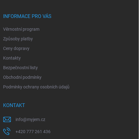
a
t
í
INFORMACE PRO VÁS
Věrnostní program
Způsoby platby
Ceny dopravy
Kontakty
Bezpečnostní listy
Obchodní podmínky
Podmínky ochrany osobních údajů
KONTAKT
info
@
myjem.cz
+420 777 261 436