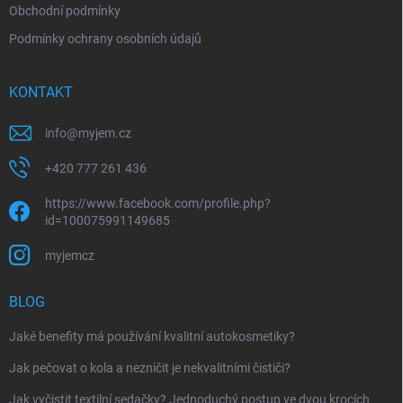
Obchodní podmínky
Podmínky ochrany osobních údajů
KONTAKT
info
@
myjem.cz
+420 777 261 436
https://www.facebook.com/profile.php?
id=100075991149685
myjemcz
BLOG
Jaké benefity má používání kvalitní autokosmetiky?
Jak pečovat o kola a nezničit je nekvalitními čističi?
Jak vyčistit textilní sedačky? Jednoduchý postup ve dvou krocích