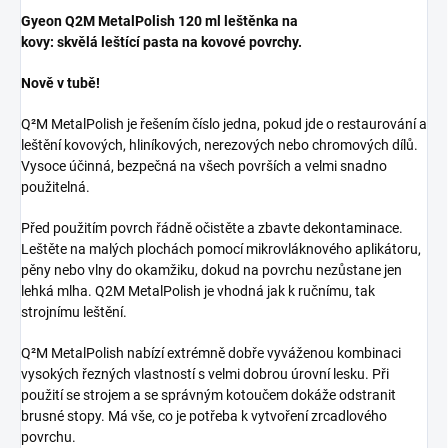
Gyeon Q2M MetalPolish 120 ml leštěnka na
kovy: skvělá leštící pasta na kovové povrchy.
Nově v tubě!
Q²M MetalPolish je řešením číslo jedna, pokud jde o restaurování a
leštění kovových, hliníkových, nerezových nebo chromových dílů.
Vysoce účinná, bezpečná na všech površích a velmi snadno
použitelná.
Před použitím povrch řádně očistěte a zbavte dekontaminace.
Leštěte na malých plochách pomocí mikrovláknového aplikátoru,
pěny nebo vlny do okamžiku, dokud na povrchu nezůstane jen
lehká mlha. Q2M MetalPolish je vhodná jak k ručnímu, tak
strojnímu leštění.
Q²M MetalPolish nabízí extrémně dobře vyváženou kombinaci
vysokých řezných vlastností s velmi dobrou úrovní lesku. Při
použití se strojem a se správným kotoučem dokáže odstranit
brusné stopy. Má vše, co je potřeba k vytvoření zrcadlového
povrchu.