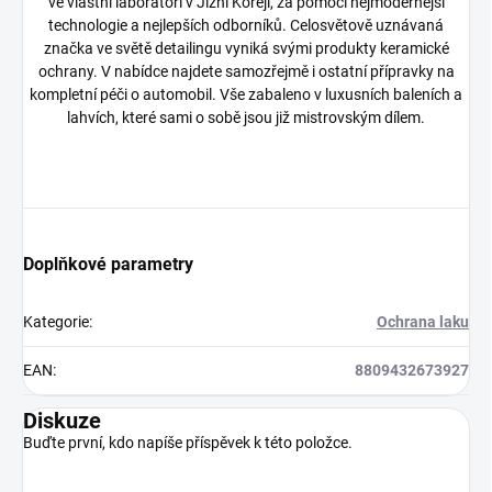
ve vlastní laboratoři v Jižní Koreji, za pomocí nejmodernější
technologie a nejlepších odborníků. Celosvětově uznávaná
značka ve světě detailingu vyniká svými produkty keramické
ochrany. V nabídce najdete samozřejmě i ostatní přípravky na
kompletní péči o automobil. Vše zabaleno v luxusních baleních a
lahvích, které sami o sobě jsou již mistrovským dílem.
Doplňkové parametry
Kategorie
:
Ochrana laku
EAN
:
8809432673927
Diskuze
Buďte první, kdo napíše příspěvek k této položce.