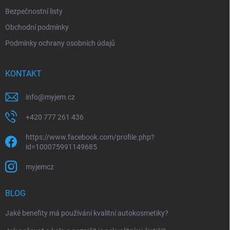
Bezpečnostní listy
Obchodní podmínky
Podmínky ochrany osobních údajů
KONTAKT
info
@
myjem.cz
+420 777 261 436
https://www.facebook.com/profile.php?
id=100075991149685
myjemcz
BLOG
Jaké benefity má používání kvalitní autokosmetiky?