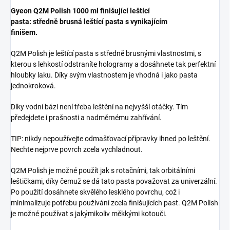
Gyeon Q2M Polish 1000 ml finišující leštící
pasta: středně brusná leštící pasta s vynikajícím
finišem.
Q2M Polish je leštící pasta s středně brusnými vlastnostmi, s
kterou s lehkostí odstraníte hologramy a dosáhnete tak perfektní
hloubky laku. Díky svým vlastnostem je vhodná i jako pasta
jednokroková.
Díky vodní bázi není třeba leštění na nejvyšší otáčky. Tím
předejdete i prašnosti a nadměrnému zahřívání.
TIP: nikdy nepoužívejte odmašťovací přípravky ihned po leštění.
Nechte nejprve povrch zcela vychladnout.
Q2M Polish je možné použít jak s rotačními, tak orbitálními
leštičkami, díky čemuž se dá tato pasta považovat za univerzální.
Po použití dosáhnete skvělého lesklého povrchu, což i
minimalizuje potřebu používání zcela finišujících past. Q2M Polish
je možné používat s jakýmikoliv měkkými kotouči.