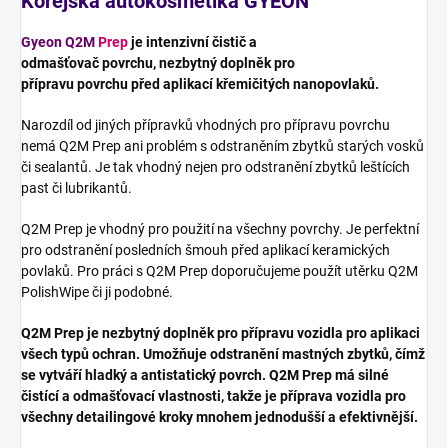
Korejská autokosmetika
GYEON
Gyeon Q2M
Prep
je intenzivní čistič a
odmašťovač povrchu, nezbytný doplněk pro
přípravu povrchu před aplikací křemičitých nanopovlaků.
Narozdíl od jiných přípravků vhodných pro přípravu povrchu
nemá Q2M Prep ani problém s odstraněním zbytků starých vosků
či sealantů. Je tak vhodný nejen pro odstranění zbytků leštících
past či lubrikantů.
Q2M Prep je vhodný pro použití na všechny povrchy. Je perfektní
pro odstranění posledních šmouh před aplikací keramických
povlaků. Pro práci s Q2M Prep doporučujeme použít utěrku Q2M
PolishWipe či ji podobné.
Q2M Prep je nezbytný doplněk pro přípravu vozidla pro aplikaci
všech typů ochran. Umožňuje odstranění mastných zbytků, čímž
se vytváří hladký a antistatický povrch. Q2M Prep má silné
čistící a odmašťovací vlastnosti, takže je příprava vozidla pro
všechny detailingové kroky mnohem jednodušší a efektivnější.