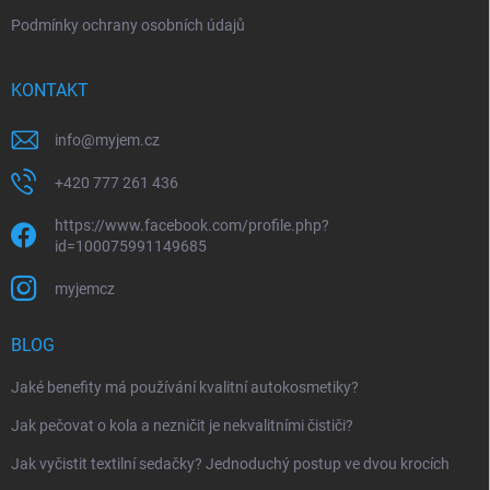
Podmínky ochrany osobních údajů
KONTAKT
info
@
myjem.cz
+420 777 261 436
https://www.facebook.com/profile.php?
id=100075991149685
myjemcz
BLOG
Jaké benefity má používání kvalitní autokosmetiky?
Jak pečovat o kola a nezničit je nekvalitními čističi?
Jak vyčistit textilní sedačky? Jednoduchý postup ve dvou krocích