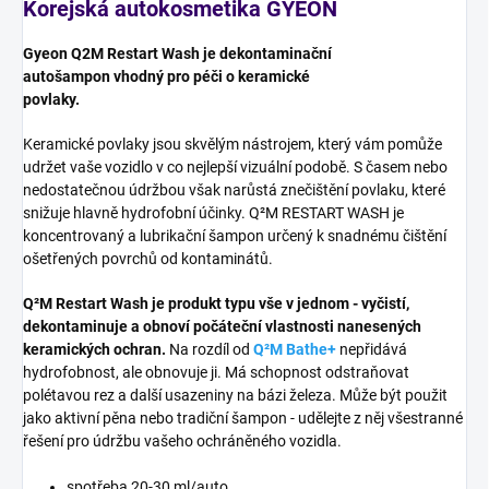
Korejská autokosmetika
GYEON
Gyeon Q2M Restart Wash je dekontaminační
autošampon vhodný pro péči o keramické
povlaky.
Keramické povlaky jsou skvělým nástrojem, který vám pomůže
udržet vaše vozidlo v co nejlepší vizuální podobě. S časem nebo
nedostatečnou údržbou však narůstá znečištění povlaku, které
snižuje hlavně hydrofobní účinky. Q²M RESTART WASH je
koncentrovaný a lubrikační šampon určený k snadnému čištění
ošetřených povrchů od kontaminátů.
Q²M Restart Wash je produkt typu vše v jednom - vyčistí,
dekontaminuje a obnoví počáteční vlastnosti nanesených
keramických ochran.
Na rozdíl od
Q²M Bathe+
nepřidává
hydrofobnost, ale obnovuje ji. Má schopnost odstraňovat
polétavou rez a další usazeniny na bázi železa. Může být použit
jako aktivní pěna nebo tradiční šampon - udělejte z něj všestranné
řešení pro údržbu vašeho ochráněného vozidla.
spotřeba 20-30 ml/auto