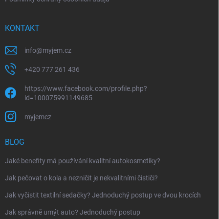
KONTAKT
info
@
myjem.cz
+420 777 261 436
https://www.facebook.com/profile.php?
id=100075991149685
myjemcz
BLOG
Jaké benefity má používání kvalitní autokosmetiky?
Jak pečovat o kola a nezničit je nekvalitními čističi?
Jak vyčistit textilní sedačky? Jednoduchý postup ve dvou krocích
Jak správně umýt auto? Jednoduchý postup