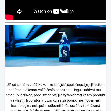
Již od samého začátku vzniku korejské společnosti je jejím cílem
nabídnout alternativní řešení v oboru detailingu a udávat mu i
směr. To je důvod, proč Gyeon vyvíjí a vyrábí téměř každý produkt
ve vlastní laboratoři v Jižní Koreji, za pomocí nejmodernější
technologie a nejlepších odborníků. Celosvětově uznávaná
značka ve světě detailingu vyniká svými produkty keramické