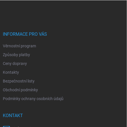
Z
á
p
a
t
í
INFORMACE PRO VÁS
Věrnostní program
Způsoby platby
Ceny dopravy
Kontakty
Bezpečnostní listy
Obchodní podmínky
Podmínky ochrany osobních údajů
KONTAKT