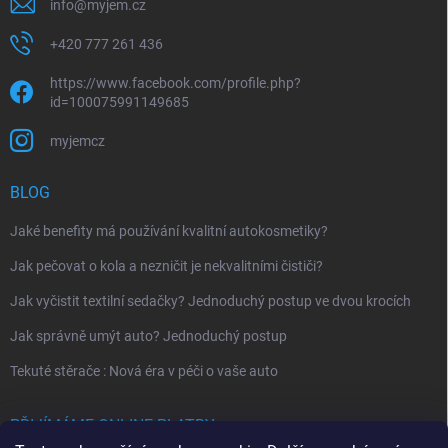
info
@
myjem.cz
+420 777 261 436
https://www.facebook.com/profile.php?
id=100075991149685
myjemcz
BLOG
Jaké benefity má používání kvalitní autokosmetiky?
Jak pečovat o kola a nezničit je nekvalitními čističi?
Jak vyčistit textilní sedačky? Jednoduchý postup ve dvou krocích
Jak správně umýt auto? Jednoduchý postup
Tekuté stěrače : Nová éra v péči o vaše auto
PŘIJÍMÁME ONLINE PLATBY