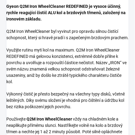
Gyeon Q2M Iron WheelCleaner REDEFINED je vysoce účinný,
rychle reagující čistič ALU kol a brzdových třmenů, založený na
ironovém základu.
Q2M Iron WheelCleaner byl vyvinut pro opravdu silnou čistící
schopnost, který si hravě pradí i s zapečeným brzdovým prachem.
Využijte rutinu mytí kol na maximum. Q2M Iron WheelCleaner
REDEFINED má gelovou konzistenci, extrémně dobře přilne k
povrchu a uvolňuje a rozpouští částice nečistot. Název „IRON“ ve
svém názvu znamená velkou schopnost odstraňovat železné
usazeniny, aniž by došlo ke ztrátě typického charakteru čističe
kol.
Výkonný čistič je přesto bezpečný na všechny typy disků, včetně
leštěných. Díky svému složení je vhodná pro čištění a údržbu kol
bez rizika poškození jejich povrchu.
Používejte
Q2M Iron WheelCleaner
vždy na chladném kole a
neaplikujte přímému slunci. Nastříkejte volně na kolo a brzdový
třmen a nechte jej 1 až 2 minuty působit. Poté silně opláchnete