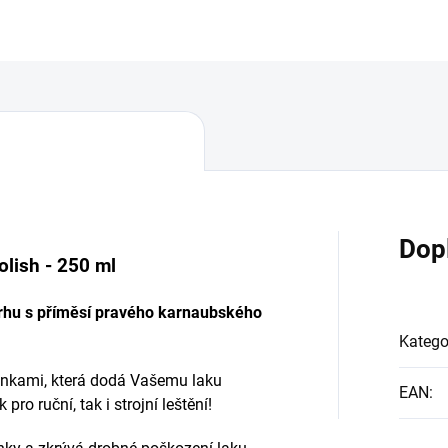
Dop
olish - 250 ml
 trhu s příměsí pravého karnaubského
Katego
těnkami, která dodá Vašemu laku
EAN
:
pro ruční, tak i strojní leštění!