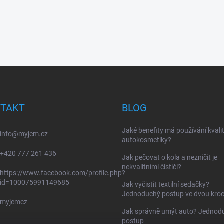
TAKT
BLOG
Jaké benefity má používání kvalit
info
@
myjem.cz
autokosmetiky?
+420 777 261 436
Jak pečovat o kola a nezničit je
nekvalitními čističi?
https://www.facebook.com/profile.php?
id=100075991149685
Jak vyčistit textilní sedačky?
Jednoduchý postup ve dvou kroc
myjemcz
Jak správně umýt auto? Jednod
postup