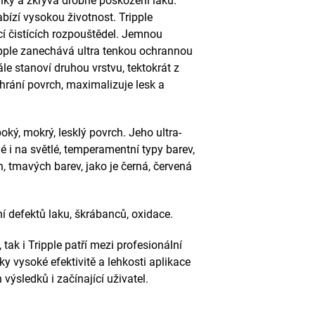
inky a zkrývá drobné poškození laku.
ízí vysokou životnost. Tripple
í čistících rozpouštědel. Jemnou
ripple zanechává ultra tenkou ochrannou
ále stanoví druhou vrstvu, tektokrát z
hrání povrch, maximalizuje lesk a
boký, mokrý, lesklý povrch. Jeho ultra-
é i na světlé, temperamentní typy barev,
ch, tmavých barev, jako je černá, červená
í defektů laku, škrábanců, oxidace.
tak i Tripple patří mezi profesionální
ky vysoké efektivitě a lehkosti aplikace
výsledků i začínající uživatel.