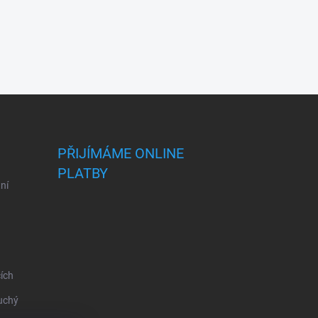
PŘIJÍMÁME ONLINE
PLATBY
ní
ích
uchý