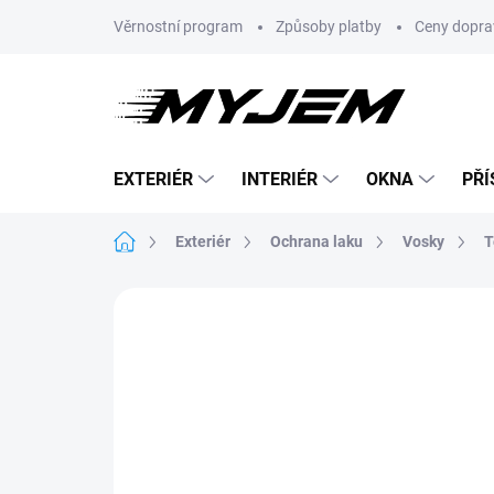
Přejít
Věrnostní program
Způsoby platby
Ceny dopra
na
obsah
EXTERIÉR
INTERIÉR
OKNA
PŘÍ
Domů
Exteriér
Ochrana laku
Vosky
T
Neohodnoceno
Podrobnosti hodnoce
VÝPRODEJ