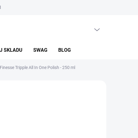
mínky ochrany osobních údajů
PRÁZDNÝ KOŠÍK
NÁKUPNÍ
KOŠÍK
J SKLADU
SWAG
BLOG
esse Tripple All In One Polish - 250 ml