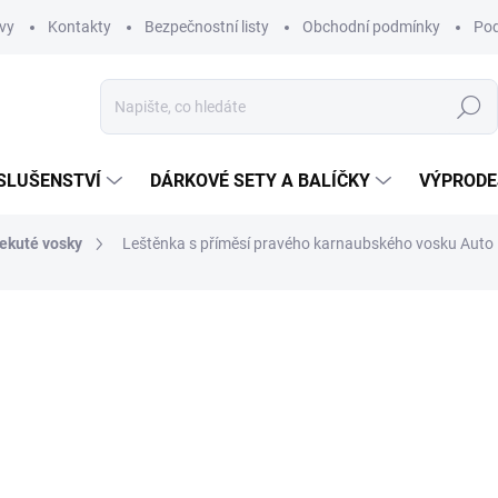
vy
Kontakty
Bezpečnostní listy
Obchodní podmínky
Pod
Hledat
SLUŠENSTVÍ
DÁRKOVÉ SETY A BALÍČKY
VÝPRODE
ekuté vosky
Leštěnka s příměsí pravého karnaubského vosku Auto Fin
ní
329 Kč
271,90 Kč bez DPH
Měrná
SKLADEM
(5 KS)