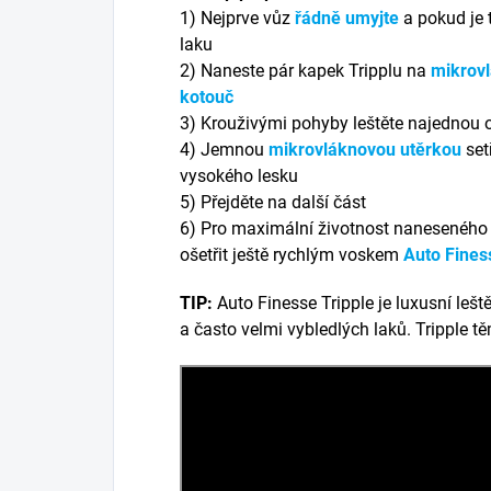
1) Nejprve vůz
řádně umyjte
a pokud je 
laku
2) Naneste pár kapek Tripplu na
mikrovl
kotouč
3) Krouživými pohyby leštěte najednou o
4) Jemnou
mikrovláknovou utěrkou
set
vysokého lesku
5) Přejděte na další část
6) Pro maximální životnost naneseného
ošetřit ještě rychlým voskem
Auto Fines
TIP:
Auto Finesse Tripple je luxusní leš
a často velmi vybledlých laků. Tripple t