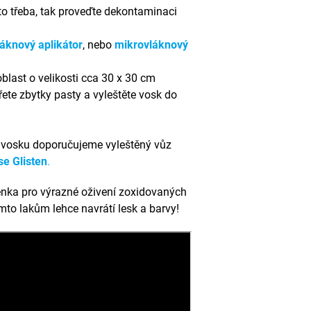
to třeba, tak proveďte dekontaminaci
áknový aplikátor
, nebo
mikrovláknový
blast o velikosti cca 30 x 30 cm
řete zbytky pasty a vyleštěte vosk do
 vosku doporučujeme vyleštěný vůz
se Glisten
.
těnka pro výrazné oživení zoxidovaných
ěmto lakům lehce navrátí lesk a barvy!