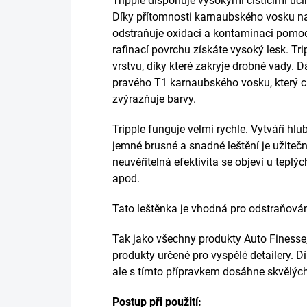
Tripple disponuje vysokými čistícími úč
Díky přítomnosti karnaubského vosku nab
odstraňuje oxidaci a kontaminaci pomoc
rafinací povrchu získáte vysoký lesk. T
vrstvu, díky které zakryje drobné vady. D
pravého T1 karnaubského vosku, který c
zvýrazňuje barvy.
Tripple funguje velmi rychle. Vytváří hlu
jemné brusné a snadné leštění je užitečn
neuvěřitelná efektivita se objeví u teplý
apod.
Tato leštěnka je vhodná pro odstraňován
Tak jako všechny produkty Auto Finesse, 
produkty určené pro vyspělé detailery. Dí
ale s tímto přípravkem dosáhne skvělých 
Postup při použití: