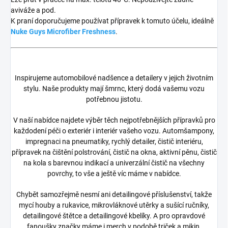
aviváže a pod.
K praní doporučujeme používat přípravek k tomuto účelu, ideálně
Nuke Guys Microfiber Freshness
.
Inspirujeme automobilové nadšence a detailery v jejich životním
stylu. Naše produkty mají šmrnc, který dodá vašemu vozu
potřebnou jistotu.
V naší nabídce najdete výběr těch nejpotřebnějších přípravků pro
každodení péči o exteriér i interiér vašeho vozu. Automšampony,
impregnaci na pneumatiky, rychlý detailer, čistič interiéru,
přípravek na čištění polstrování, čistič na okna, aktivní pěnu, čistič
na kola s barevnou indikací a univerzální čistič na všechny
povrchy, to vše a ještě víc máme v nabídce.
Chybět samozřejmě nesmí ani detailingové příslušenství, takže
mycí houby a rukavice, mikrovláknové utěrky a sušící ručníky,
detailingové štětce a detailingové kbelíky. A pro opravdové
fanoušky značky máme i merch v podobě triček a mikin.