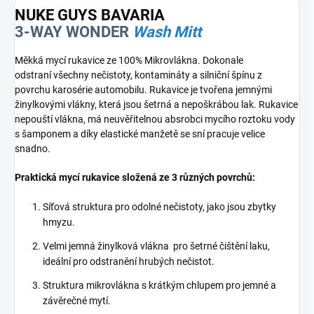
NUKE GUYS BAVARIA
3-WAY WONDER
Wash Mitt
Měkká mycí rukavice ze 100% Mikrovlákna. Dokonale
odstraní všechny nečistoty, kontamináty a silniční špínu z
povrchu karosérie automobilu. Rukavice je tvořena jemnými
žinylkovými vlákny, která jsou šetrná a nepoškrábou lak. Rukavice
nepouští vlákna, má neuvěřitelnou absrobci mycího roztoku vody
s šamponem a díky elastické manžetě se sní pracuje velice
snadno.
Praktická mycí rukavice složená ze 3 různých povrchů:
Síťová struktura pro odolné nečistoty, jako jsou zbytky
hmyzu.
Velmi jemná žinylková vlákna pro šetrné čištění laku,
ideální pro odstranění hrubých nečistot.
Struktura mikrovlákna s krátkým chlupem pro jemné a
závěrečné mytí.