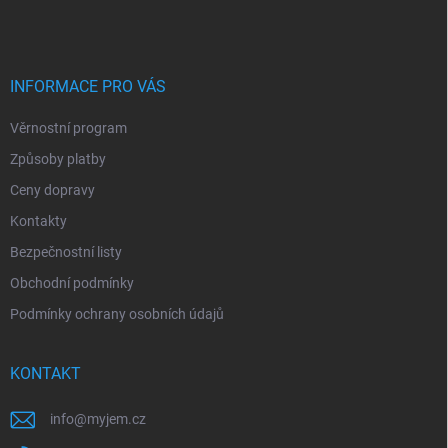
p
a
t
í
INFORMACE PRO VÁS
Věrnostní program
Způsoby platby
Ceny dopravy
Kontakty
Bezpečnostní listy
Obchodní podmínky
Podmínky ochrany osobních údajů
KONTAKT
info
@
myjem.cz