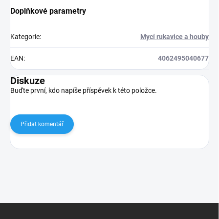
Doplňkové parametry
Kategorie
:
Mycí rukavice a houby
EAN
:
4062495040677
Diskuze
Buďte první, kdo napíše příspěvek k této položce.
Přidat komentář
Z
á