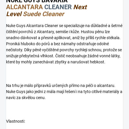
NUKE GUYS BAVARIA
ALCANTARA
CLEANER
Next
Level
Suede
Cleaner
Nuke Guys Alcantara Cleaner se specializuje na důkladné a šetrné
čištění povrchů z Alcantary, semiše i kůže. Hustou pěnu lze
snadno dávkovat a přesně aplikovat, aniž by příliš rychle stékala.
Proniká hluboko do pórů a bez námahy odstraňuje odolné
nečistoty. Díky pěně vyčištěné povrchy rychleji schnou, protože se
snižuje přebytečná vlhkost. Čistič neobsahuje žádné vonné látky,
které by mohly zanechávat zbytky a narušovat hebkost.
Na trhu je málo přípravků určených přímo na péči o alcantaru.
Nuke Guys jako jedni z mála mají řešení i na tyto citlivé materiály a
navíc za skvělou cenu.
Vlastnosti: