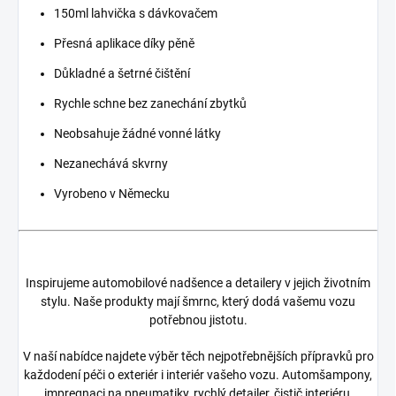
150ml lahvička s dávkovačem
Přesná aplikace díky pěně
Důkladné a šetrné čištění
Rychle schne bez zanechání zbytků
Neobsahuje žádné vonné látky
Nezanechává skvrny
Vyrobeno v Německu
Inspirujeme automobilové nadšence a detailery v jejich životním
stylu. Naše produkty mají šmrnc, který dodá vašemu vozu
potřebnou jistotu.
V naší nabídce najdete výběr těch nejpotřebnějších přípravků pro
každodení péči o exteriér i interiér vašeho vozu. Automšampony,
impregnaci na pneumatiky, rychlý detailer, čistič interiéru,