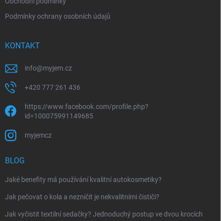
Obchodní podmínky
Podmínky ochrany osobních údajů
KONTAKT
info
@
myjem.cz
+420 777 261 436
https://www.facebook.com/profile.php?
id=100075991149685
myjemcz
BLOG
Jaké benefity má používání kvalitní autokosmetiky?
Jak pečovat o kola a nezničit je nekvalitními čističi?
Jak vyčistit textilní sedačky? Jednoduchý postup ve dvou krocích