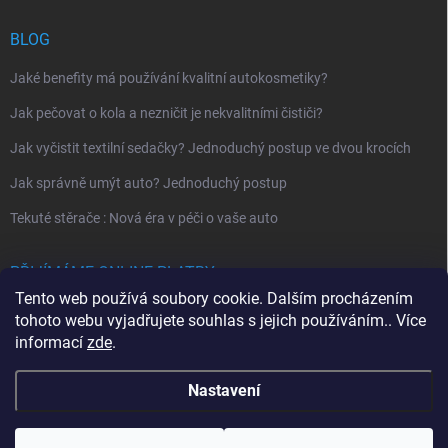
BLOG
Jaké benefity má používání kvalitní autokosmetiky?
Jak pečovat o kola a nezničit je nekvalitními čističi?
Jak vyčistit textilní sedačky? Jednoduchý postup ve dvou krocích
Jak správně umýt auto? Jednoduchý postup
Tekuté stěrače : Nová éra v péči o vaše auto
PŘIJÍMÁME ONLINE PLATBY
Tento web používá soubory cookie. Dalším procházením
tohoto webu vyjadřujete souhlas s jejich používáním.. Více
informací
zde
.
Nastavení
Copyright 2026
MYJEM
. Všechna práva vyhrazena.