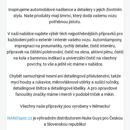
Inspirujeme automobilové nadšence a detailery v jejich životním
stylu. Naše produkty mají šmrnc, který dodá vašemu vozu
potřebnou jistotu.
V naší nabídce najdete výběr těch nejpotřebnějších přípravků pro
každodení péči o exteriér i interiér vašeho vozu. Automšampony,
impregnaci na pneumatiky, rychlý detailer, čistič interiéru,
přípravek na čištění polstrování, čistič na okna, aktivní pěnu, čistič
na kola s barevnou indikací a univerzální čistič na všechny
povrchy, to vše a ještě víc máme v nabídce.
Chybět samozřejmě nesmí ani detailingové příslušenství, takže
mycí houby a rukavice, mikrovláknové utěrky a sušící ručníky,
detailingové štětce a detailingové kbelíky. A pro opravdové
fanoušky značky máme i merch v podobě triček a mikin.
Všechny naše přípravky jsou vyrobeny v Německu!
NANOspec.cz
je výhradním distributorem Nuke Guys pro Českou
a Slovenskou republiku!