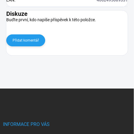
Diskuze
Buďte první, kdo napíše příspěvek k této položce.
Přidat komentář
Z
á
p
a
t
í
INFORMACE PRO VÁS