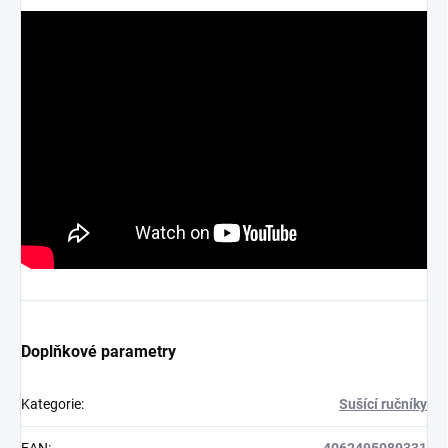
Doplňkové parametry
Kategorie
:
Sušící ručníky
EAN
:
4062495089331