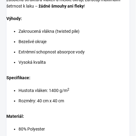
šetrnost k laku –
žádné šmouhy ani fleky
!
Výhody:
Zakroucená vlákna (twisted pile)
Bezešvé okraje
Extrémní schopnost absorpce vody
Vysoká kvalita
Specifikace:
2
Hustota vláken: 1400 g/m
Rozměry: 40 cm x 40 cm
Materiál:
80% Polyester