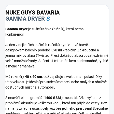
NUKE GUYS BAVARIA
GAMMA DRYER
S
Gamma Dryer
je sušící utěrka (ručník), která nemá
konkurenci!
Jeden z nejlepších sušících ručníků nyní v nové barvě a
designovém balení v podobě luxusní krabičky. Zakroucená a
jemná mikrovlákna (Twisted Piles) dokážou absorbovat extrémně
velké množství vody. Sušení s tímto ručníkem bude snadné, rychlé
a méně namáhavé.
Má rozměry
40 x 40 cm
, což zajišťuje skvělou manipulaci. Díky
této velikosti je ideální pro sušení motorek nebo malých a obtížně
dostupných míst na automobilu.
S neuvěřitelnou gramáží
1400 GSM
je neustále "žíznivý" a bez
problémů absorbuje veškerou vodu, která mu přijde do cesty. Bez
námahy zvládne usušit celý vůz bez jediného přerušení! Speciálně
zaoblená struktura vláken a měkké okraje zaručují maximální