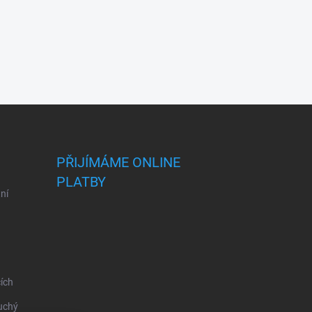
PŘIJÍMÁME ONLINE
PLATBY
ní
ích
uchý