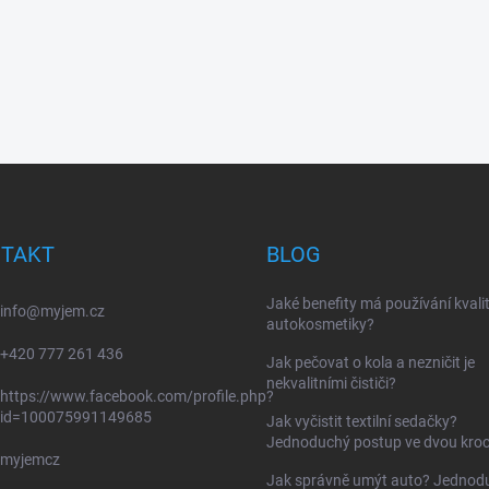
TAKT
BLOG
Jaké benefity má používání kvalit
info
@
myjem.cz
autokosmetiky?
+420 777 261 436
Jak pečovat o kola a nezničit je
nekvalitními čističi?
https://www.facebook.com/profile.php?
id=100075991149685
Jak vyčistit textilní sedačky?
Jednoduchý postup ve dvou kroc
myjemcz
Jak správně umýt auto? Jednod