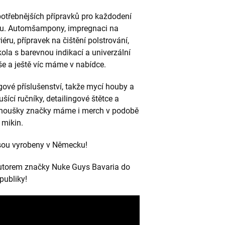
potřebnějších přípravků pro každodení
 vozu. Automšampony, impregnaci na
riéru, přípravek na čištění polstrování,
 kola s barevnou indikací a univerzální
vše a ještě víc máme v nabídce.
ové příslušenství, takže mycí houby a
šící ručníky, detailingové štětce a
 fanoušky značky máme i merch v podobě
a mikin.
jsou vyrobeny v Německu!
butorem značky Nuke Guys Bavaria do
publiky!