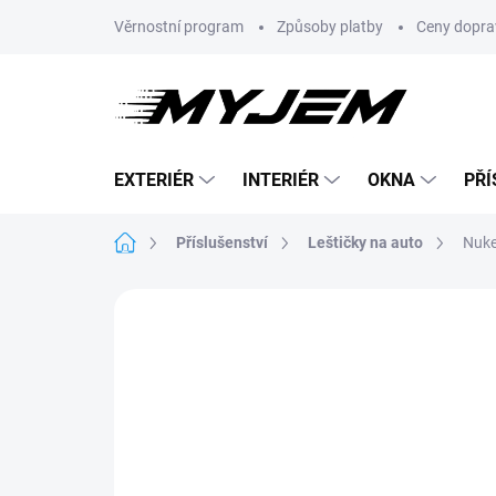
Přejít
Věrnostní program
Způsoby platby
Ceny dopra
na
obsah
EXTERIÉR
INTERIÉR
OKNA
PŘÍ
Domů
Příslušenství
Leštičky na auto
Nuke
Neohodnoceno
Podrobnosti hodnoce