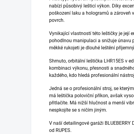
nabízí působivý lešticí výkon. Díky exc
poškození laku a hologramů a zároveň v
povrch.
Vynikající vlastností této leštičky je je
pohodlnou manipulaci a snižuje únavu př
měkké rukojeti je dlouhé leštění příjem
Shrnuto, orbitální leštička LHR15ES v e
kombinaci výkonu, přesnosti a snadného 
každého, kdo hledá profesionální nástroj
Jedná se o profesionální stroj, se který
má leštička poloviční příkon, avšak vyso
přitlačíte. Má nižší hlučnost a menší vibr
nespkojíte se s ničím jiným.
V naší detailingové garáži BLUEBERRY D
od RUPES.