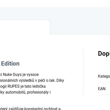
Dop
Edition
ci Nuke Guys je vysoce
Katego
ionálních výsledků v péči o lak. Díky
logii RUPES je tato leštička
EAN
:
ky automobilů, profesionály i
erý zajišťuje konstantní rychlost a