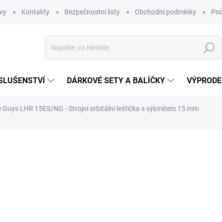
vy
Kontakty
Bezpečnostní listy
Obchodní podmínky
Pod
Hledat
SLUŠENSTVÍ
DÁRKOVÉ SETY A BALÍČKY
VÝPRODE
 Guys LHR 15ES/NG - Strojní orbitální leštička s výkmitem 15 mm
ní
9 999 Kč
8 263,64 Kč bez DPH
Měrná
EXTERNÍ SKLAD
cena:
MŮŽEME DORUČIT DO:
13.8.2