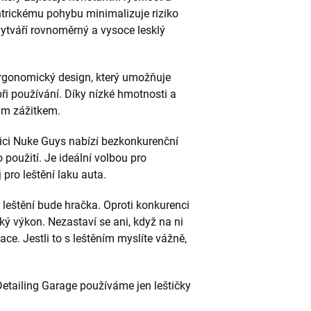
entrickému pohybu minimalizuje riziko
ytváří rovnoměrný a vysoce lesklý
jí ergonomický design, který umožňuje
i používání. Díky nízké hmotnosti a
ným zážitkem.
dici Nuke Guys nabízí bezkonkurenční
použití. Je ideální volbou pro
 pro leštění laku auta.
m leštění bude hračka. Oproti konkurenci
ký výkon. Nezastaví se ani, když na ni
ace. Jestli to s leštěním myslíte vážně,
etailing Garage používáme jen leštičky