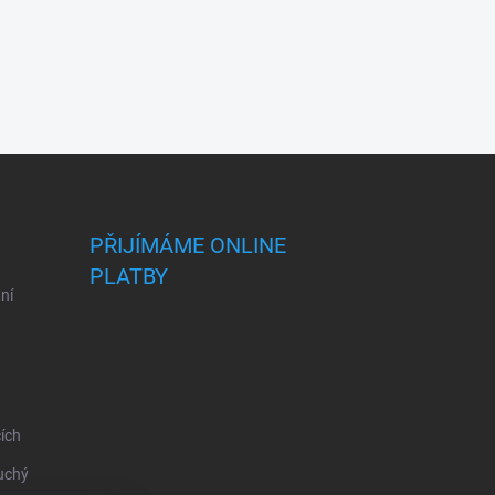
PŘIJÍMÁME ONLINE
PLATBY
ní
ích
uchý