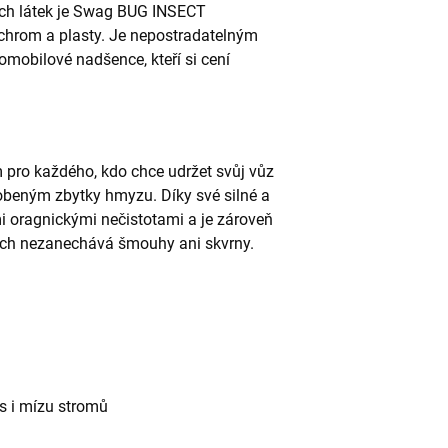
ých látek je Swag BUG INSECT
chrom a plasty. Je nepostradatelným
omobilové nadšence, kteří si cení
m pro každého, kdo chce udržet svůj vůz
obeným zbytky hmyzu. Díky své silné a
mi oragnickými nečistotami a je zároveň
ých nezanechává šmouhy ani skvrny.
us i mízu stromů