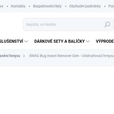
vy
Kontakty
Bezpečnostní listy
Obchodní podmínky
Pod
Hledat
SLUŠENSTVÍ
DÁRKOVÉ SETY A BALÍČKY
VÝPRODE
ranění hmyzu
SWAG Bug Insect Remover Gel+ - Odstraňovač hmyzu
ní
169 Kč
139,67 Kč bez DPH
Měrná
SKLADEM
(1 KS)
cena:
MŮŽEME DORUČIT DO:
11.8.2