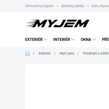
Přejít
Věrnostní program
Způsoby platby
Ceny dopra
na
obsah
EXTERIÉR
INTERIÉR
OKNA
PŘÍ
Domů
Exteriér
Mytí auta
Předmytí a odst
Neohodnoceno
Podrobnosti hodnoce