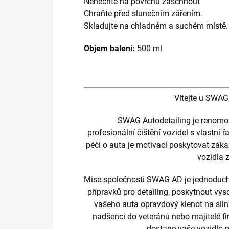
Nenechte na povrchu zaschnout
Chraňte před slunečním zářením.
Skladujte na chladném a suchém místě.
Objem balení:
500 ml
Vítejte u SWAG
SWAG Autodetailing je renomov
profesionální čištění vozidel s vlastní
péči o auta je motivací poskytovat zákaz
vozidla 
Mise společnosti SWAG AD je jednoduchá
přípravků pro detailing, poskytnout vys
vašeho auta opravdový klenot na silni
nadšenci do veteránů nebo majitelé f
dostane vaše vozidlo pé