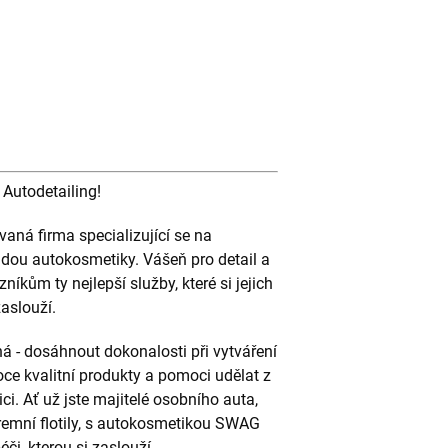
 Autodetailing!
aná firma specializující se na
 řadou autokosmetiky. Vášeň pro detail a
níkům ty nejlepší služby, které si jejich
zaslouží.
 - dosáhnout dokonalosti při vytváření
oce kvalitní produkty a pomoci udělat z
ci. Ať už jste majitelé osobního auta,
iremní flotily, s autokosmetikou SWAG
či, kterou si zaslouží.