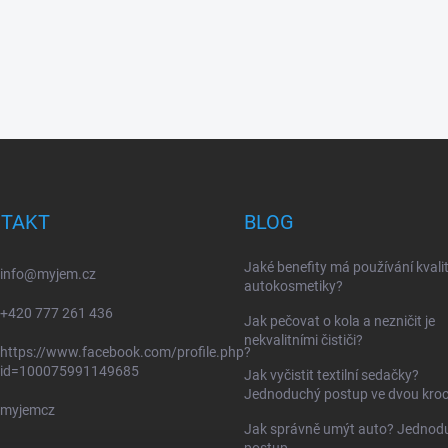
TAKT
BLOG
Jaké benefity má používání kvalit
info
@
myjem.cz
autokosmetiky?
+420 777 261 436
Jak pečovat o kola a nezničit je
nekvalitními čističi?
https://www.facebook.com/profile.php?
id=100075991149685
Jak vyčistit textilní sedačky?
Jednoduchý postup ve dvou kroc
myjemcz
Jak správně umýt auto? Jednod