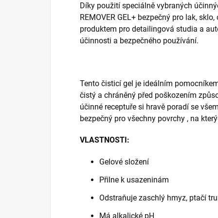
Díky použití speciálně vybraných účinn
REMOVER GEL+ bezpečný pro lak, sklo, 
produktem pro detailingová studia a aut
účinnosti a bezpečného používání.
Tento čisticí gel je ideálním pomocníke
čistý a chráněný před poškozením způs
účinné receptuře si hravě poradí se vše
bezpečný pro všechny povrchy , na kter
VLASTNOSTI:
Gelové složení
Přilne k usazeninám
Odstraňuje zaschlý hmyz, ptačí tr
Má alkalické pH