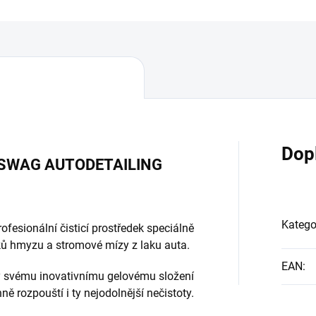
Dop
by SWAG AUTODETAILING
Katego
sionální čisticí prostředek speciálně
ků hmyzu a stromové mízy z laku auta.
EAN
:
vému inovativnímu gelovému složení
ě rozpouští i ty nejodolnější nečistoty.