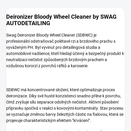
Deironizer Bloody Wheel Cleaner by SWAG
AUTODETAILING
Swag Deironizer Bloody Wheel Cleaner (SDBWC) je
profesionální odstraňovač polétavé rzi a brzdového prachu s
vyváženým PH. Byl vyvinut pro detailingová studia a
automobilové nadšence, kteří hledají účinný a bezpečný produkt k
neutralizaci nečistot způsobených brzdovým prachem a
vzdušnou kororzí z povrchů ráfků a karoserie.
SDBWC má koncentrované složení, které optimalizuje proces
deironizace. Díky své husté konzistenci snadno přilne k povrchu,
čímž zvyšuje sílu separace odolných nečistot. Aktivní působení
přípravku spočívá v reakci s kovovými kontamináty. Stav procesu
se vyznačuje změnou barvy železitých částic na fialovou, která se
projevuje charakteristickým efektem "krvácení".