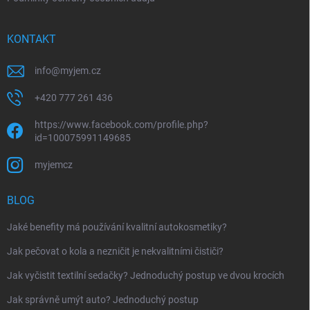
KONTAKT
info
@
myjem.cz
+420 777 261 436
https://www.facebook.com/profile.php?
id=100075991149685
myjemcz
BLOG
Jaké benefity má používání kvalitní autokosmetiky?
Jak pečovat o kola a nezničit je nekvalitními čističi?
Jak vyčistit textilní sedačky? Jednoduchý postup ve dvou krocích
Jak správně umýt auto? Jednoduchý postup