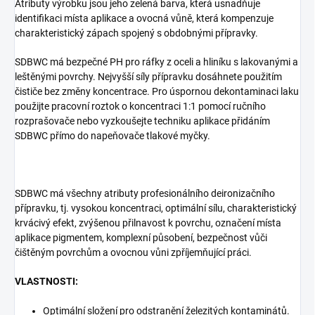
Atributy výrobku jsou jeho zelená barva, která usnadňuje
identifikaci místa aplikace a ovocná vůně, která kompenzuje
charakteristický zápach spojený s obdobnými přípravky.
SDBWC má bezpečné PH pro ráfky z oceli a hliníku s lakovanými a
leštěnými povrchy. Nejvyšší síly přípravku dosáhnete použitím
čističe bez změny koncentrace. Pro úspornou dekontaminaci laku
použijte pracovní roztok o koncentraci 1:1 pomocí ručního
rozprašovače nebo vyzkoušejte techniku aplikace přidáním
SDBWC přímo do napeňovače tlakové myčky.
SDBWC má všechny atributy profesionálního deironizačního
přípravku, tj. vysokou koncentraci, optimální sílu, charakteristický
krvácivý efekt, zvýšenou přilnavost k povrchu, označení místa
aplikace pigmentem, komplexní působení, bezpečnost vůči
čištěným povrchům a ovocnou vůni zpříjemňující práci.
VLASTNOSTI:
Optimální složení pro odstranění železitých kontaminátů.