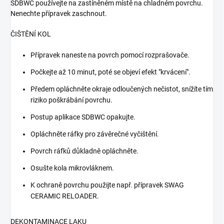
SDBWC používejte na zastíněném místě na chladném povrchu.
Nenechte přípravek zaschnout.
ČIŠTĚNÍ KOL
Přípravek naneste na povrch pomocí rozprašovače.
Počkejte až 10 minut, poté se objeví efekt "krvácení".
Předem opláchněte okraje odloučených nečistot, snížíte tím
riziko poškrábání povrchu.
Postup aplikace SDBWC opakujte.
Opláchněte ráfky pro závěrečné vyčištění.
Povrch ráfků důkladně opláchněte.
Osušte kola mikrovláknem.
K ochraně povrchu použijte např. přípravek SWAG
CERAMIC RELOADER.
DEKONTAMINACE LAKU