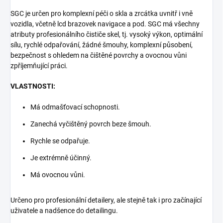
SGC je určen pro komplexní péči o skla a zrcátka uvnitř i vně
vozidla, včetně lcd brazovek navigace a pod. SGC má všechny
atributy profesionálního čističe skel, tj. vysoký výkon, optimální
sílu, rychlé odpařování, žádné šmouhy, komplexní působení,
bezpečnost s ohledem na čištěné povrchy a ovocnou vůni
zpříjemňující práci.
VLASTNOSTI:
Má odmašťovací schopnosti.
Zanechá vyčištěný povrch beze šmouh.
Rychle se odpařuje.
Je extrémně účinný.
Má ovocnou vůni.
Určeno pro profesionální detailery, ale stejně tak i pro začínající
uživatele a nadšence do detailingu.