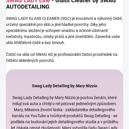
SWAG LADY Line
- Glass Cleaner by SWAG
AUTODETAILING
SWAG LADY GLASS CLEANER (SGC) je inovativní a výkonný čistič
určený speciálně pro sklo a jiné hladké povrchy. Díky jeho
speciálnímu složení je schopen snadno a účinně odstranit
nečistoty, mastnotu, otisky prstů a jiné znečištění. Zanechá vaše
sklo křišťálově čisté a bez šmouh.
Čistič na skla od SWAG AD je profesionální čisticí prostředek na
čištění skleněných povrchů.
Swag Lady Detailing by
Mary Nizzio
Swag Lady Detailing by Mary Nizzio je poctou ženám, které
milují svá auta a chtějí o ně pečovat jedinečným způsobem.
Mary, Mikeova životní láska - zakladatelka detailingového
kanálu na YouTube a tvůrkyně produktů Swag Detailing - se
podílela na budování jejich detailingového studia a v průběhu
let získala cenné zkušenosti. Mary vytvořila řadu Swag Lady,