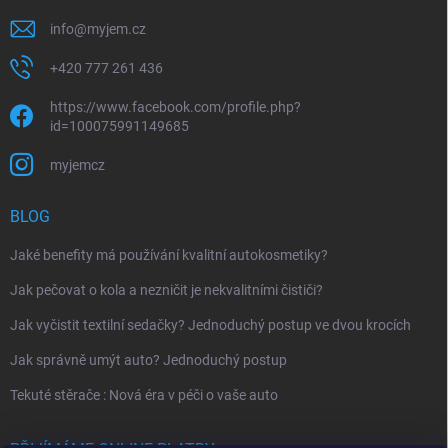
info
@
myjem.cz
+420 777 261 436
https://www.facebook.com/profile.php?
id=100075991149685
myjemcz
BLOG
Jaké benefity má používání kvalitní autokosmetiky?
Jak pečovat o kola a nezničit je nekvalitními čističi?
Jak vyčistit textilní sedačky? Jednoduchý postup ve dvou krocích
Jak správně umýt auto? Jednoduchý postup
Tekuté stěrače : Nová éra v péči o vaše auto