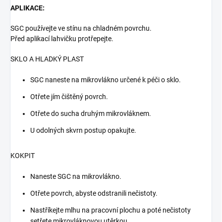
APLIKACE:
SGC používejte ve stínu na chladném povrchu.
Před aplikací lahvičku protřepejte.
SKLO A HLADKÝ PLAST
SGC naneste na mikrovlákno určené k péči o sklo.
Otřete jím čištěný povrch.
Otřete do sucha druhým mikrovláknem.
U odolných skvrn postup opakujte.
KOKPIT
Naneste SGC na mikrovlákno.
Otřete povrch, abyste odstranili nečistoty.
Nastříkejte mlhu na pracovní plochu a poté nečistoty
setřete mikrovláknovou utěrkou.