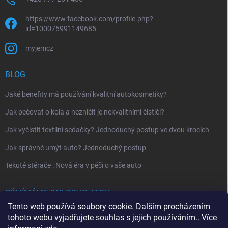
https://www.facebook.com/profile.php?
id=100075991149685
myjemcz
BLOG
Jaké benefity má používání kvalitní autokosmetiky?
Jak pečovat o kola a nezničit je nekvalitními čističi?
Jak vyčistit textilní sedačky? Jednoduchý postup ve dvou krocích
Jak správně umýt auto? Jednoduchý postup
Tekuté stěrače : Nová éra v péči o vaše auto
PŘIJÍMÁME ONLINE PLATBY
Tento web používá soubory cookie. Dalším procházením
tohoto webu vyjadřujete souhlas s jejich používáním.. Více