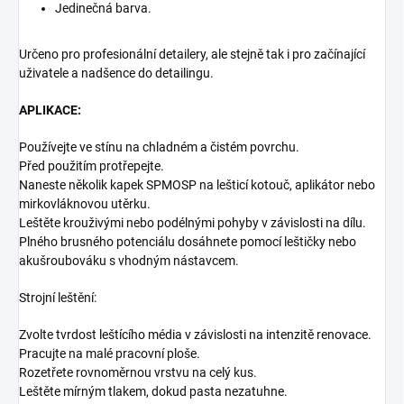
Jedinečná barva.
Určeno pro profesionální detailery, ale stejně tak i pro začínající
uživatele a nadšence do detailingu.
APLIKACE:
Používejte ve stínu na chladném a čistém povrchu.
Před použitím protřepejte.
Naneste několik kapek SPMOSP na lešticí kotouč, aplikátor nebo
mirkovláknovou utěrku.
Leštěte krouživými nebo podélnými pohyby v závislosti na dílu.
Plného brusného potenciálu dosáhnete pomocí leštičky nebo
akušroubováku s vhodným nástavcem.
Strojní leštění:
Zvolte tvrdost leštícího média v závislosti na intenzitě renovace.
Pracujte na malé pracovní ploše.
Rozetřete rovnoměrnou vrstvu na celý kus.
Leštěte mírným tlakem, dokud pasta nezatuhne.