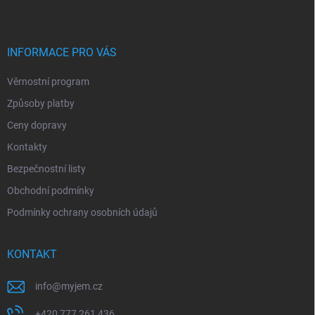
p
a
t
í
INFORMACE PRO VÁS
Věrnostní program
Způsoby platby
Ceny dopravy
Kontakty
Bezpečnostní listy
Obchodní podmínky
Podmínky ochrany osobních údajů
KONTAKT
info
@
myjem.cz
+420 777 261 436