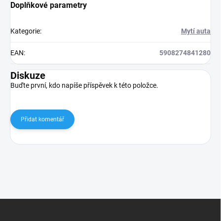
Doplňkové parametry
Kategorie
:
Mytí auta
EAN
:
5908274841280
Diskuze
Buďte první, kdo napíše příspěvek k této položce.
Přidat komentář
Z
á