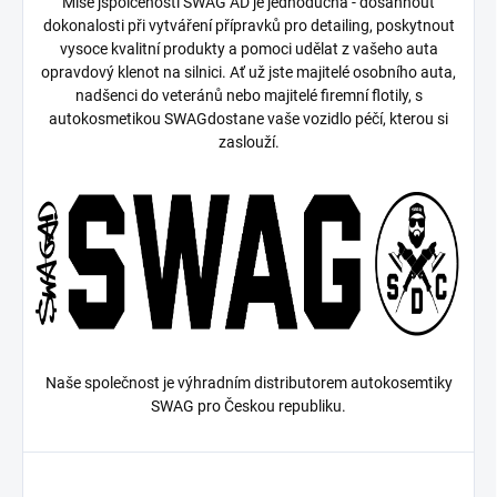
Mise jspolčenosti SWAG AD je jednoduchá - dosáhnout
dokonalosti při vytváření přípravků pro detailing, poskytnout
vysoce kvalitní produkty a pomoci udělat z vašeho auta
opravdový klenot na silnici. Ať už jste majitelé osobního auta,
nadšenci do veteránů nebo majitelé firemní flotily, s
autokosmetikou SWAGdostane vaše vozidlo péčí, kterou si
zaslouží.
Naše společnost je výhradním distributorem autokosemtiky
SWAG pro Českou republiku.