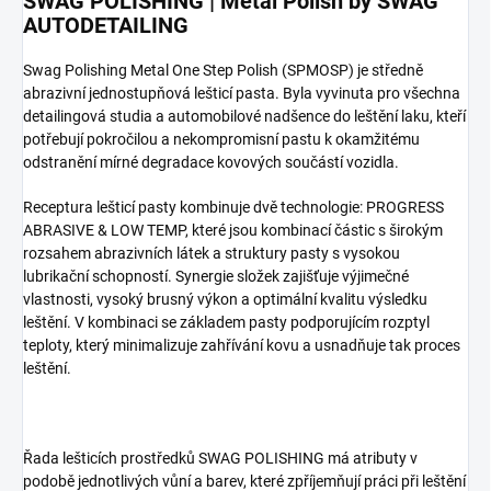
SWAG POLISHING | Metal Polish by SWAG
AUTODETAILING
Swag Polishing Metal One Step Polish (SPMOSP) je středně
abrazivní jednostupňová lešticí pasta. Byla vyvinuta pro všechna
detailingová studia a automobilové nadšence do leštění laku, kteří
potřebují pokročilou a nekompromisní pastu k okamžitému
odstranění mírné degradace kovových součástí vozidla.
Receptura lešticí pasty kombinuje dvě technologie: PROGRESS
ABRASIVE & LOW TEMP, které jsou kombinací částic s širokým
rozsahem abrazivních látek a struktury pasty s vysokou
lubrikační schopností. Synergie složek zajišťuje výjimečné
vlastnosti, vysoký brusný výkon a optimální kvalitu výsledku
leštění. V kombinaci se základem pasty podporujícím rozptyl
teploty, který minimalizuje zahřívání kovu a usnadňuje tak proces
leštění.
Řada lešticích prostředků SWAG POLISHING má atributy v
podobě jednotlivých vůní a barev, které zpříjemňují práci při leštění