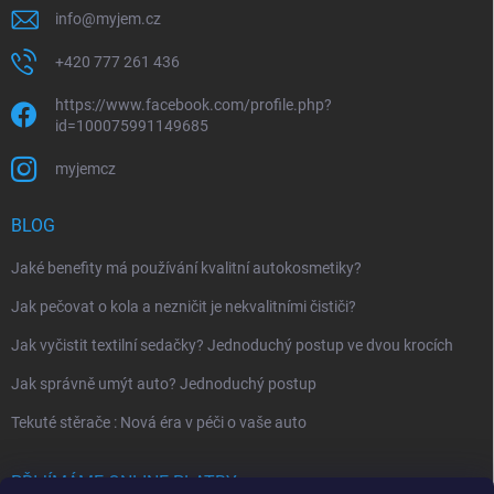
info
@
myjem.cz
+420 777 261 436
https://www.facebook.com/profile.php?
id=100075991149685
myjemcz
BLOG
Jaké benefity má používání kvalitní autokosmetiky?
Jak pečovat o kola a nezničit je nekvalitními čističi?
Jak vyčistit textilní sedačky? Jednoduchý postup ve dvou krocích
Jak správně umýt auto? Jednoduchý postup
Tekuté stěrače : Nová éra v péči o vaše auto
PŘIJÍMÁME ONLINE PLATBY