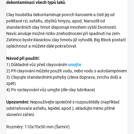
dekontaminaci všech typů laků.
Clay houbička dekontaminuje povrch karoserie a čistí jej od
polétavé rzi, asfaltu, zbytků hmyzu, apod. Narozdíl od
standardních clay hmot disponuje mnohem vyšší životností.
Navíc anuluje možné riziko znehodnocení při spadnutí na zem.
Zatímco byste klasickou clay hmotu již vyhodili, Big Block postačí
opláchnout a můžete dále pokračovat.
Návod při použití:
1) Důkladně vůz před clayováním
umýjte
2) Při clayování můžete použít vodu, nebo vodu s autošampónem
3) Clayujte standardními pohyby (zleva doprava, zvrchu dolů a
zpět)
4) Po vyclayování vůz umyjte (dle clay lubrikace)
Upozornění:
Nepoužívejte společně s rozpouštědly (například
odstraňovače asfaltu, lepidel, apod.), skladujte mimo přímé
sluneční záření.
Rozměry: 110x70x50 mm (ŠxHxV)