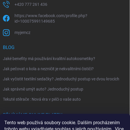
+420 777 261 436
https://www.facebook.com/profile.php?
id=100075991149685
myjemcz
BLOG
Jaké benefity má používání kvalitní autokosmetiky?
Jak pečovat o kola a nezničit je nekvalitními čističi?
Jak vyčistit textilní sedačky? Jednoduchý postup ve dvou krocích
Jak správně umýt auto? Jednoduchý postup
Tekuté stěrače : Nová éra v péči o vaše auto
PŘIJÍMÁME ONLINE PLATBY
Tento web používá soubory cookie. Dalším procházením
tohoto webu vyjadřujete souhlas s jejich používáním.. Více