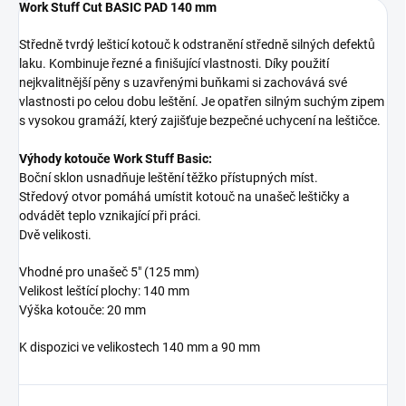
Work Stuff Cut BASIC PAD 140 mm
Středně tvrdý lešticí kotouč k odstranění středně silných defektů
laku. Kombinuje řezné a finišující vlastnosti. Díky použití
nejkvalitnější pěny s uzavřenými buňkami si zachovává své
vlastnosti po celou dobu leštění. Je opatřen silným suchým zipem
s vysokou gramáží, který zajišťuje bezpečné uchycení na leštičce.
Výhody kotouče Work Stuff Basic:
Boční sklon usnadňuje leštění těžko přístupných míst.
Středový otvor pomáhá umístit kotouč na unašeč leštičky a
odvádět teplo vznikající při práci.
Dvě velikosti.
Vhodné pro unašeč 5" (125 mm)
Velikost leštící plochy: 140 mm
Výška kotouče: 20 mm
K dispozici ve velikostech 140 mm a 90 mm