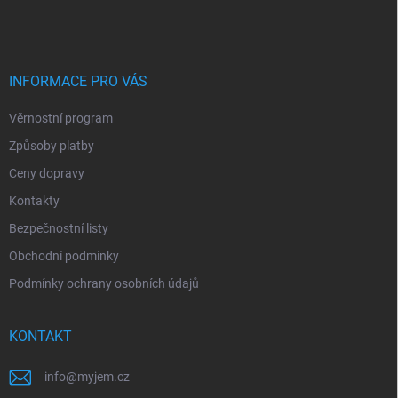
á
p
a
t
í
INFORMACE PRO VÁS
Věrnostní program
Způsoby platby
Ceny dopravy
Kontakty
Bezpečnostní listy
Obchodní podmínky
Podmínky ochrany osobních údajů
KONTAKT
info
@
myjem.cz