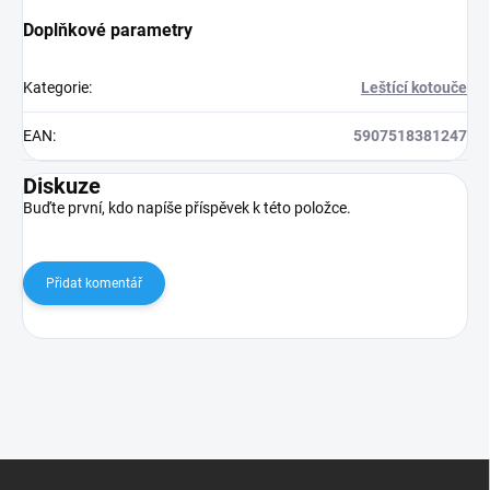
Doplňkové parametry
Kategorie
:
Leštící kotouče
EAN
:
5907518381247
Diskuze
Buďte první, kdo napíše příspěvek k této položce.
Přidat komentář
Z