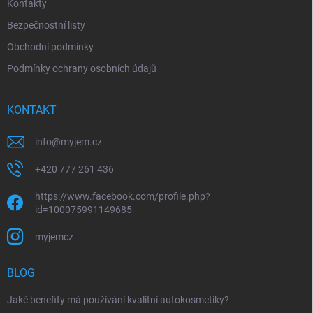
Kontakty
Bezpečnostní listy
Obchodní podmínky
Podmínky ochrany osobních údajů
KONTAKT
info
@
myjem.cz
+420 777 261 436
https://www.facebook.com/profile.php?
id=100075991149685
myjemcz
BLOG
Jaké benefity má používání kvalitní autokosmetiky?