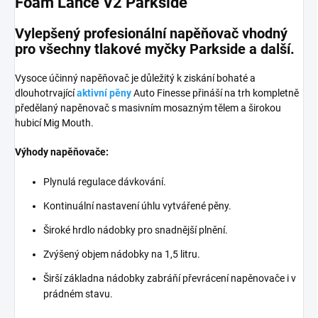
Foam Lance V2 Parkside
Vylepšený profesionální napěňovač vhodný
pro všechny tlakové myčky Parkside a další.
Vysoce účinný napěňovač je důležitý k ziskání bohaté a
dlouhotrvající
aktivní pěny
Auto Finesse přináší na trh kompletně
předělaný napěnovač s masivním mosazným tělem a širokou
hubicí Mig Mouth.
Výhody napěňovače:
Plynulá regulace dávkování.
Kontinuální nastavení úhlu vytvářené pěny.
Široké hrdlo nádobky pro snadnější plnění.
Zvýšený objem nádobky na 1,5 litru.
Širší základna nádobky zabráňí převrácení napěnovače i v
prádném stavu.