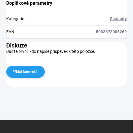
Doplňkové parametry
Kategorie
:
Sealanty
EAN
:
5903678005269
Diskuze
Buďte první, kdo napíše příspěvek k této položce.
Přidat komentář
Z
á