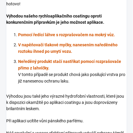
hotovo!
Výhodou našeho rychloaplikačního coatingu oproti
konkurenčním přípravkům je jeho možnost aplikace.
Pomocí ředící láhve s rozprašovačem na mokrý vůz.
V napěňovači tlakové myčky, nanesením naředěného
roztoku ihned po umytí vozu.
Neředěný produkt stačí nastříkat pomocí rozprašovače
přímo z lahvičky.
V tomto případě se produkt chová jako posilující vrstva pro
již nanesenou ochranu laku.
Výhodou jsou také jeho výrazné hydrofobní vlastnosti, které jsou
k dispozici okamžitě po aplikaci coatingu a jsou doprovázeny
brilantním leskem.
Při aplikaci ucítíte vůni pánského parfému.
Náš revoluční a vysoce efektivní přípravek vytváří ochranu téměř