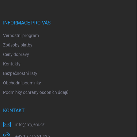
p
a
t
í
INFORMACE PRO VÁS
Věrnostní program
Způsoby platby
Ceny dopravy
Kontakty
Bezpečnostní listy
Obchodní podmínky
Podmínky ochrany osobních údajů
KONTAKT
info
@
myjem.cz
+420 777 261 436