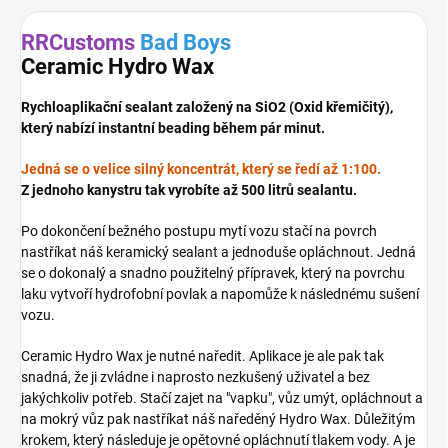
RRCustoms
Bad Boys
Ceramic Hydro Wax
Rychloaplikační sealant založený na SiO2 (Oxid křemičitý),
který nabízí instantní beading během pár minut.
Jedná se o velice silný koncentrát, který se ředí až 1:100.
Z jednoho kanystru tak vyrobíte až 500 litrů sealantu.
Po dokončení bežného postupu mytí vozu stačí na povrch
nastříkat náš keramický sealant a jednoduše opláchnout. Jedná
se o dokonalý a snadno použitelný přípravek, který na povrchu
laku vytvoří hydrofobní povlak a napomůže k následnému sušení
vozu.
Ceramic Hydro Wax je nutné naředit. Aplikace je ale pak tak
snadná, že ji zvládne i naprosto nezkušený uživatel a bez
jakýchkoliv potřeb. Stačí zajet na "vapku", vůz umýt, opláchnout a
na mokrý vůz pak nastříkat náš naředěný Hydro Wax. Důležitým
krokem, který následuje je opětovné opláchnutí tlakem vody. A je