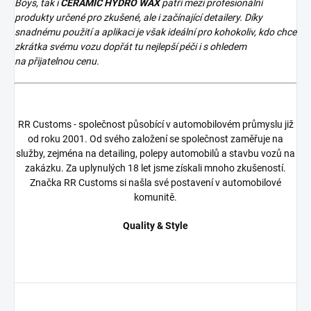
Boys, tak i
CERAMIC HYDRO WAX
patří mezi profesionální
produkty určené pro zkušené, ale i začínající detailery. Díky
snadnému použití a aplikaci je však ideální pro kohokoliv, kdo chce
zkrátka svému vozu dopřát tu nejlepší péči i s ohledem
na přijatelnou cenu.
RR Customs - společnost působící v automobilovém průmyslu již
od roku 2001. Od svého založení se společnost zaměřuje na
služby, zejména na detailing, polepy automobilů a stavbu vozů na
zakázku. Za uplynulých 18 let jsme získali mnoho zkušeností.
Značka RR Customs si našla své postavení v automobilové
komunitě.
Quality & Style