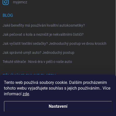
myjemcz
BLOG
Jaké benefity má používání kvalitní autokosmetiky?
Jak pečovat o kola a nezničit je nekvalitními čističi?
Jak vyčistit textilní sedačky? Jednoduchý postup ve dvou krocích
Jak správně umýt auto? Jednoduchý postup
Tekuté stěrače : Nová éra v péči o vaše auto
PŘIJÍMÁME ONLINE PLATBY
Tento web používá soubory cookie. Dalším procházením
tohoto webu vyjadřujete souhlas s jejich používáním.. Více
informací
zde
.
Nastavení
Copyright 2026
MYJEM
. Všechna práva vyhrazena.