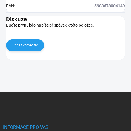
EAN
:
5903678004149
Diskuze
Buďte první, kdo napíše příspěvek k této položce.
Přidat komentář
Z
á
p
a
t
í
INFORMACE PRO VÁS