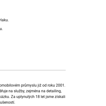
vlaku.
u.
tomobilovém průmyslu již od roku 2001.
řuje na služby, zejména na detailing,
ázku. Za uplynulých 18 let jsme získali
ušeností.