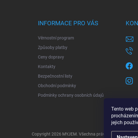
Z
á
p
a
INFORMACE PRO VÁS
KON
t
í
Věrnostní program
Způsoby platby
Ceny dopravy
Kontakty
Bezpečnostní listy
Obchodní podmínky
Podmínky ochrany osobních údajů
Tento web p
procházením
jejich použí
Copyright 2026
MYJEM
. Všechna práva vyhrazena.
Nastaven