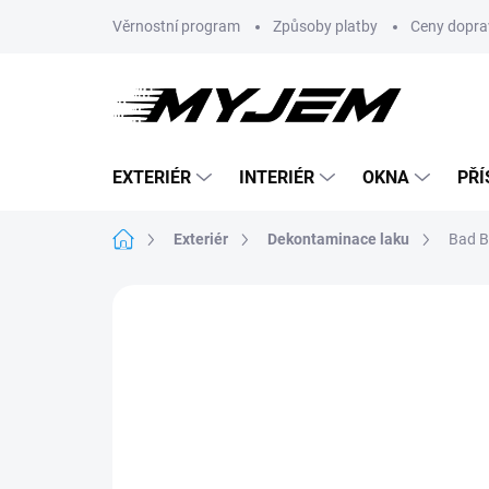
Přejít
Věrnostní program
Způsoby platby
Ceny dopra
na
obsah
EXTERIÉR
INTERIÉR
OKNA
PŘÍ
Domů
Exteriér
Dekontaminace laku
Bad B
Neohodnoceno
Podrobnosti hodnoce