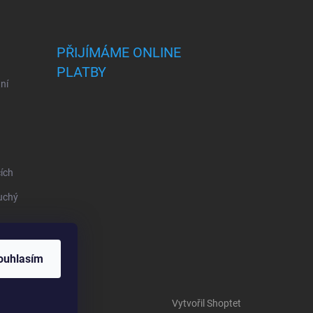
PŘIJÍMÁME ONLINE
PLATBY
ní
ích
uchý
o vaše
ouhlasím
Vytvořil Shoptet