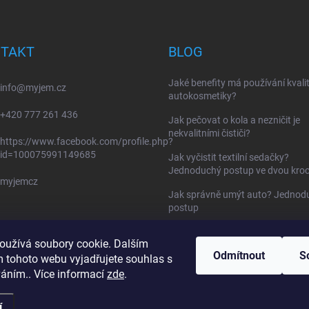
TAKT
BLOG
Jaké benefity má používání kvalit
info
@
myjem.cz
autokosmetiky?
+420 777 261 436
Jak pečovat o kola a nezničit je
nekvalitními čističi?
https://www.facebook.com/profile.php?
id=100075991149685
Jak vyčistit textilní sedačky?
Jednoduchý postup ve dvou kroc
myjemcz
Jak správně umýt auto? Jednod
postup
Tekuté stěrače : Nová éra v péči 
oužívá soubory cookie. Dalším
auto
Odmítnout
S
 tohoto webu vyjadřujete souhlas s
váním.. Více informací
zde
.
í