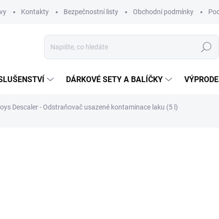
vy
Kontakty
Bezpečnostní listy
Obchodní podmínky
Pod
Hledat
SLUŠENSTVÍ
DÁRKOVÉ SETY A BALÍČKY
VÝPRODE
oys Descaler - Odstraňovač usazené kontaminace laku (5 l)
ní
1 069 Kč
883,47 Kč bez DPH
Měrná
EXTERNÍ SKLAD
cena:
MŮŽEME DORUČIT DO:
17.8.2