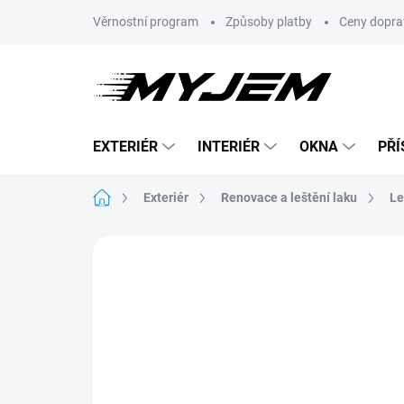
Přejít
Věrnostní program
Způsoby platby
Ceny dopra
na
obsah
EXTERIÉR
INTERIÉR
OKNA
PŘÍ
Domů
Exteriér
Renovace a leštění laku
Le
Neohodnoceno
Podrobnosti hodnoce