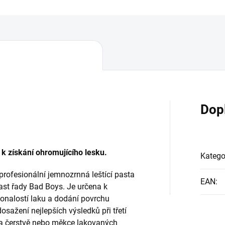
Dop
 k získání ohromujícího lesku.
Katego
profesionální jemnozrnná leštící pasta
EAN
:
st řady Bad Boys. Je určena k
nalostí laku a dodání povrchu
sažení nejlepších výsledků při třetí
 na čerstvě nebo měkce lakovaných