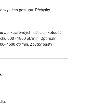
e obvyklého postupu. Přebytky
u aplikací tvrdých lešticích kotoučů.
ičku 600 - 1800 ot/min. Optimální
3000- 4500 ot/min. Zbytky pasty
.
dla.