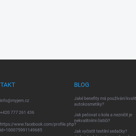
TAKT
BLOG
Jaké benefity má používání kvalit
info
@
myjem.cz
autokosmetiky?
+420 777 261 436
Jak pečovat o kola a nezničit je
nekvalitními čističi?
https://www.facebook.com/profile.php?
id=100075991149685
Jak vyčistit textilní sedačky?