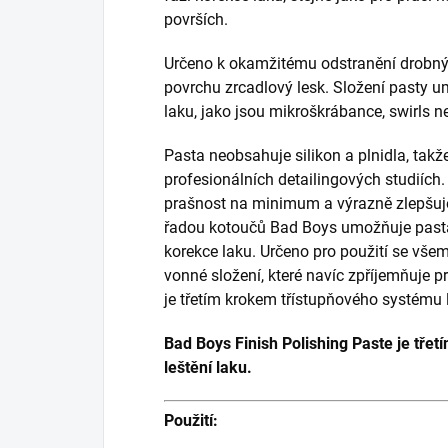
površích.
Určeno k okamžitému odstranění drobný
povrchu zrcadlový lesk. Složení pasty 
laku, jako jsou mikroškrábance, swirls 
Pasta neobsahuje silikon a plnidla, takž
profesionálních detailingových studiích.
prašnost na minimum a výrazně zlepšuje
řadou kotoučů Bad Boys umožňuje pasta
korekce laku. Určeno pro použití se všem
vonné složení, které navíc zpříjemňuje p
je třetím krokem třístupňového systému l
Bad Boys Finish Polishing Paste je tře
leštění laku.
Použití: