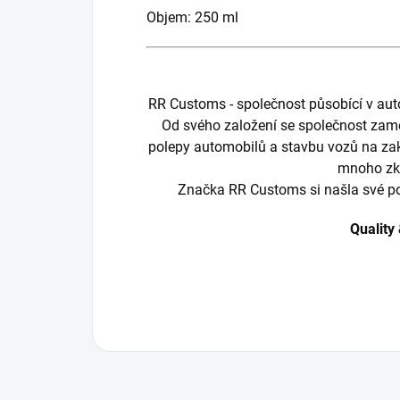
Objem: 250 ml
RR Customs - společnost působící v au
Od svého založení se společnost zamě
polepy automobilů a stavbu vozů na zak
mnoho zk
Značka RR Customs si našla své p
Quality