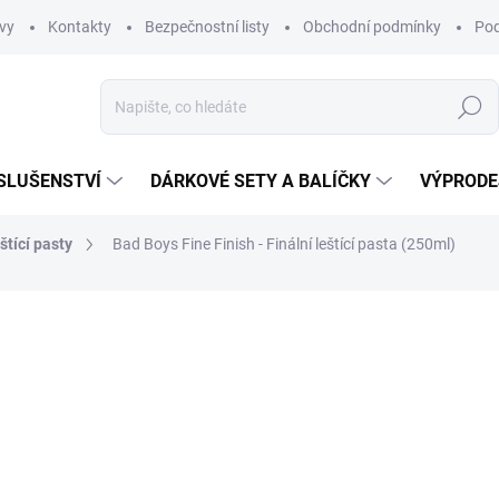
vy
Kontakty
Bezpečnostní listy
Obchodní podmínky
Pod
Hledat
SLUŠENSTVÍ
DÁRKOVÉ SETY A BALÍČKY
VÝPRODE
štící pasty
Bad Boys Fine Finish - Finální leštící pasta (250ml)
ní
389 Kč
321,49 Kč bez DPH
Měrná
EXTERNÍ SKLAD
cena:
MŮŽEME DORUČIT DO:
17.8.2