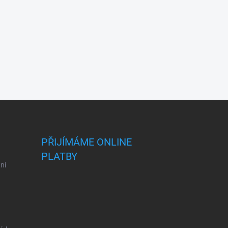
PŘIJÍMÁME ONLINE
PLATBY
ní