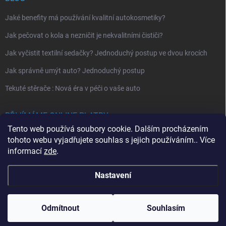
Jaké benefity má používání kvalitní autokosmetiky?
Jak pečovat o kola a nezničit je nekvalitními čističi?
Jak vyčistit textilní sedačky? Jednoduchý postup ve dvou krocích
Jak správně umýt auto? Jednoduchý postup
Tekuté stěrače : Nová éra v péči o vaše auto
PŘIJÍMÁME ONLINE PLATBY
Tento web používá soubory cookie. Dalším procházením
tohoto webu vyjadřujete souhlas s jejich používáním.. Více
informací
zde
.
Nastavení
Copyright 2026
MYJEM
. Všechna práva vyhrazena.
Odmítnout
Souhlasím
Vytvořil Shoptet