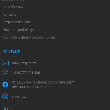
Ceny dopravy
Kontakty
Bezpečnostní listy
Obchodní podmínky
Podmínky ochrany osobních údajů
KONTAKT
info
@
myjem.cz
+420 777 261 436
https://www.facebook.com/profile.php?
id=100075991149685
myjemcz
BLOG