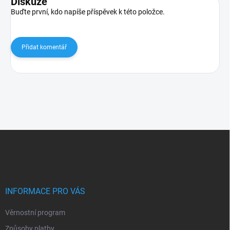
Diskuze
Buďte první, kdo napíše příspěvek k této položce.
Přidat komentář
Z
á
p
a
t
í
INFORMACE PRO VÁS
Věrnostní program
Způsoby platby