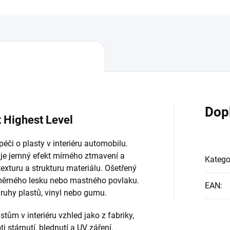
Dop
t Highest Level
péči o plasty v interiéru automobilu.
je jemný efekt mírného ztmavení a
Katego
exturu a strukturu materiálu. Ošetřený
měrného lesku nebo mastného povlaku.
EAN
:
druhy plastů, vinyl nebo gumu.
stům v interiéru vzhled jako z fabriky,
ti stárnutí, blednutí a UV záření.