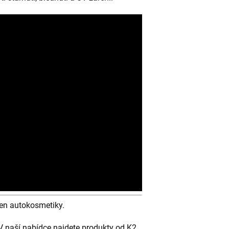
jen autokosmetiky.
 naší nabídce najdete produkty od K2,