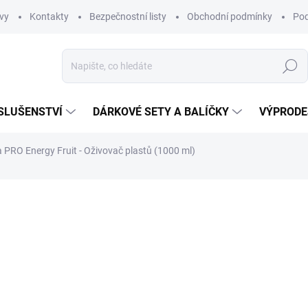
vy
Kontakty
Bezpečnostní listy
Obchodní podmínky
Pod
Hledat
SLUŠENSTVÍ
DÁRKOVÉ SETY A BALÍČKY
VÝPRODE
 PRO Energy Fruit - Oživovač plastů (1000 ml)
ní
159 Kč
131,40 Kč bez DPH
Měrná
EXTERNÍ SKLAD
cena:
MŮŽEME DORUČIT DO:
17.8.2