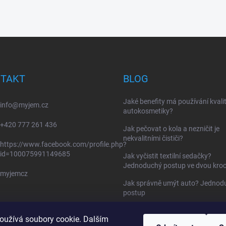
TAKT
BLOG
Jaké benefity má používání kvalit
info
@
myjem.cz
autokosmetiky?
+420 777 261 436
Jak pečovat o kola a nezničit je
nekvalitními čističi?
https://www.facebook.com/profile.php?
id=100075991149685
Jak vyčistit textilní sedačky?
Jednoduchý postup ve dvou kroc
myjemcz
Jak správně umýt auto? Jednod
postup
Tekuté stěrače : Nová éra v péči 
oužívá soubory cookie. Dalším
auto