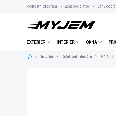
Přejít
Věrnostní program
Způsoby platby
Ceny dopra
na
obsah
EXTERIÉR
INTERIÉR
OKNA
PŘÍ
Domů
Interiér
Ošetření interiéru
K2 Satina
Neohodnoceno
Podrobnosti hodnoce