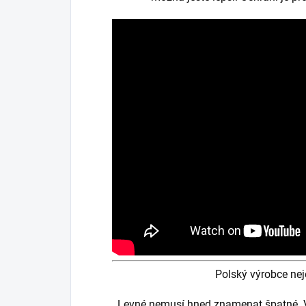
Polský výrobce ne
Levné nemusí hned znamenat špatné. V