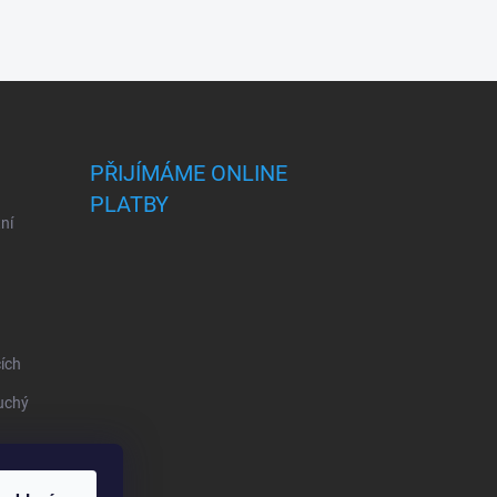
PŘIJÍMÁME ONLINE
PLATBY
ní
ích
uchý
o vaše