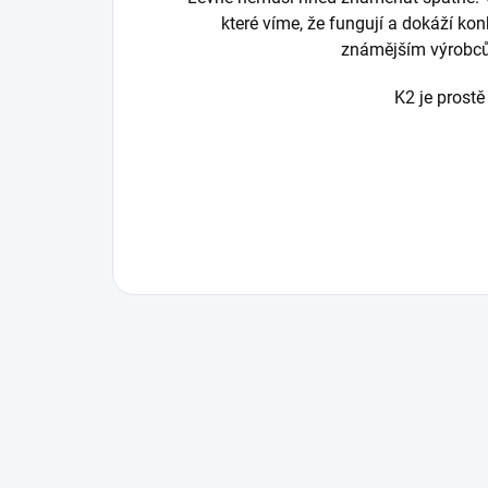
které víme, že fungují a dokáží ko
známějším výrobc
K2 je prostě